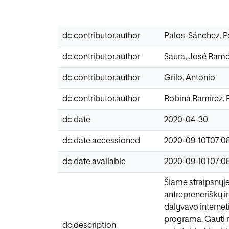
dc.contributor.author
Palos-Sánchez, P
dc.contributor.author
Saura, José Ram
dc.contributor.author
Grilo, Antonio
dc.contributor.author
Robina Ramírez, 
dc.date
2020-04-30
dc.date.accessioned
2020-09-10T07:0
dc.date.available
2020-09-10T07:0
Šiame straipsnyje
antrepreneriškų i
dalyvavo interne
programa. Gauti re
dc.description