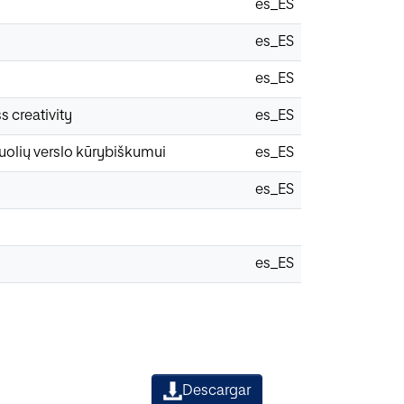
es_ES
es_ES
es_ES
s creativity
es_ES
tuolių verslo kūrybiškumui
es_ES
es_ES
es_ES
Descargar