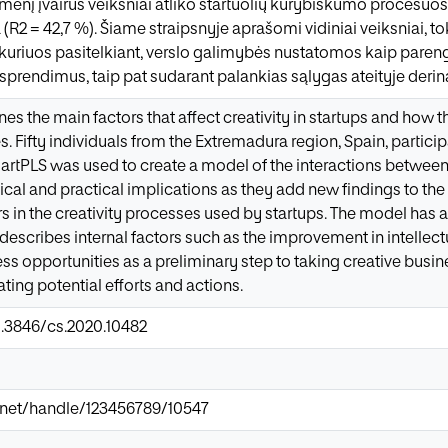
idmenį įvairūs veiksniai atliko startuolių kūrybiškumo procesuos
(R2 = 42,7 %). Šiame straipsnyje aprašomi vidiniai veiksniai, toki
 kuriuos pasitelkiant, verslo galimybės nustatomos kaip paren
 sprendimus, taip pat sudarant palankias sąlygas ateityje deri
nes the main factors that affect creativity in startups and how 
ies. Fifty individuals from the Extremadura region, Spain, partici
artPLS was used to create a model of the interactions between 
cal and practical implications as they add new findings to the c
rs in the creativity processes used by startups. The model has 
describes internal factors such as the improvement in intellectua
ess opportunities as a preliminary step to taking creative busin
ting potential efforts and actions.
0.3846/cs.2020.10482
ir.net/handle/123456789/10547