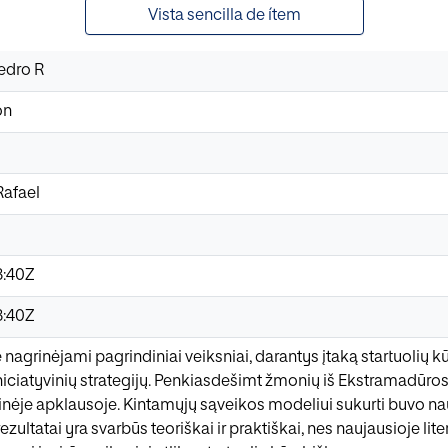
Vista sencilla de ítem
edro R
ón
Rafael
8:40Z
8:40Z
 nagrinėjami pagrindiniai veiksniai, darantys įtaką startuolių k
niciatyvinių strategijų. Penkiasdešimt žmonių iš Ekstramadūros
tinėje apklausoje. Kintamųjų sąveikos modeliui sukurti buvo
zultatai yra svarbūs teoriškai ir praktiškai, nes naujausioje lit