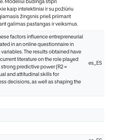
e. Modeliui būdinga stipri
e kaip intelektiniai ir su požiūriu
giamasis žingsnis prieš priimant
nant galimas pastangas ir veiksmus.
these factors influence entrepreneurial
pated in an online questionnaire in
variables. The results obtained have
urrent literature on the role played
es_ES
a strong predictive power (R2 =
l and attitudinal skills for
ess decisions, as well as shaping the