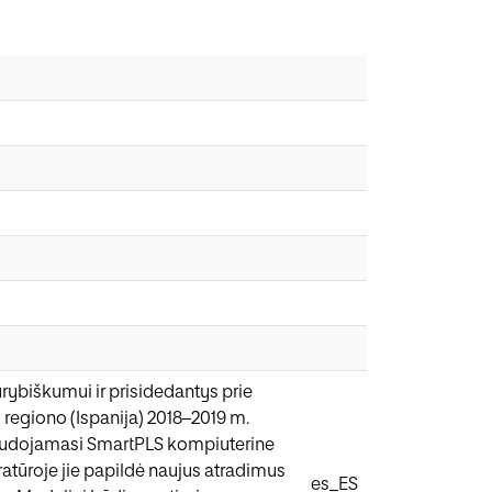
ūrybiškumui ir prisidedantys prie
 regiono (Ispanija) 2018–2019 m.
 naudojamasi SmartPLS kompiuterine
eratūroje jie papildė naujus atradimus
es_ES