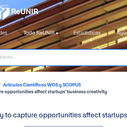
des
Todo ReUNIR
Estadísticas
Ayu
Artículos Científicos WOS y SCOPUS
re opportunities affect startups’ business creativity
ty to capture opportunities affect startups