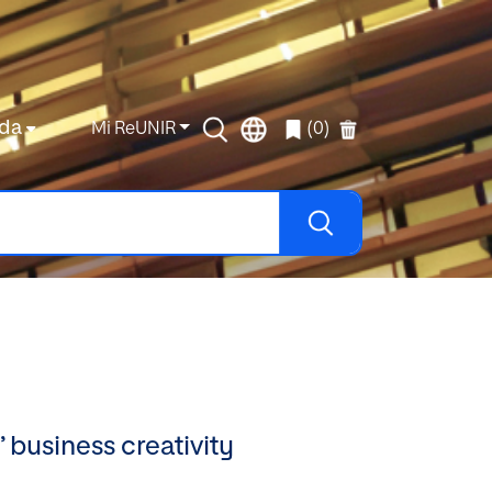
da
Mi ReUNIR
(0)
’ business creativity