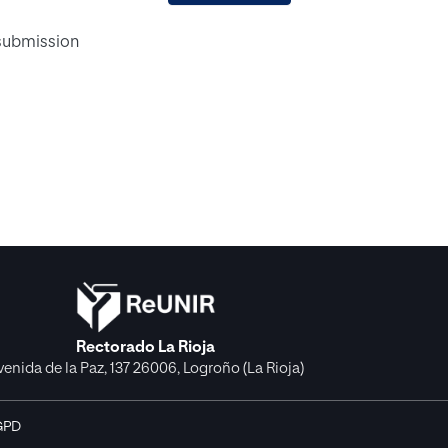
 submission
Rectorado La Rioja
venida de la Paz, 137 26006, Logroño (La Rioja)
GPD