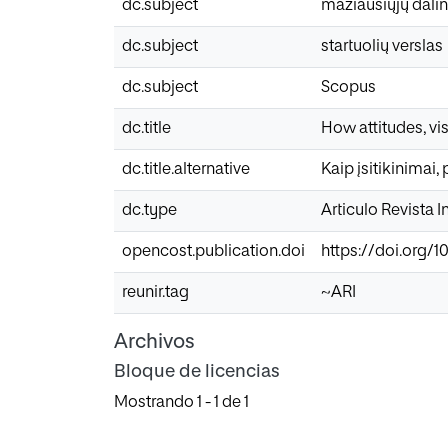
dc.subject
mažiausiųjų dalin
dc.subject
startuolių verslas
dc.subject
Scopus
dc.title
How attitudes, vis
dc.title.alternative
Kaip įsitikinimai
dc.type
Articulo Revista 
opencost.publication.doi
https://doi.org/1
reunir.tag
~ARI
Archivos
Bloque de licencias
Mostrando
1 - 1 de 1