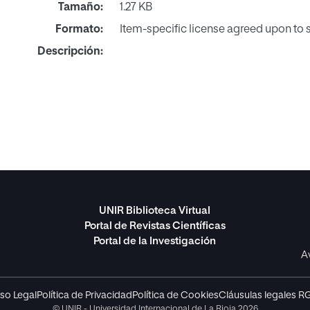
Tamaño:
1.27 KB
Formato:
Item-specific license agreed upon to
Descripción:
UNIR Biblioteca Virtual
Portal de Revistas Científicas
Portal de la Investigación
A
so Legal
Política de Privacidad
Política de Cookies
Cláusulas legales R
© UNIR - Universidad Internacional de La Rioja 2026