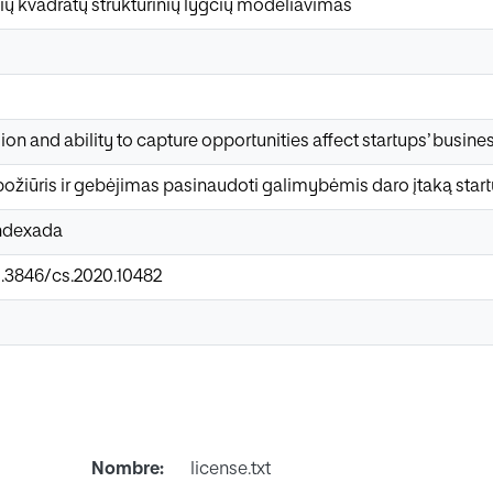
ių kvadratų struktūrinių lygčių modeliavimas
ion and ability to capture opportunities affect startups’ busines
, požiūris ir gebėjimas pasinaudoti galimybėmis daro įtaką star
Indexada
0.3846/cs.2020.10482
Nombre:
license.txt