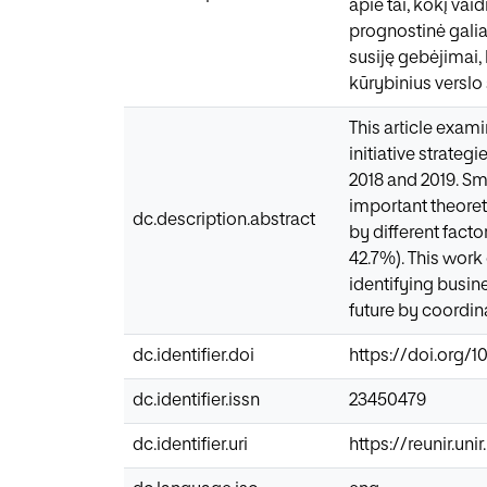
apie tai, kokį va
prognostinė galia 
susiję gebėjimai,
kūrybinius verslo
This article exami
initiative strateg
2018 and 2019. Sm
important theoreti
dc.description.abstract
by different facto
42.7%). This work 
identifying busin
future by coordina
dc.identifier.doi
https://doi.org/1
dc.identifier.issn
23450479
dc.identifier.uri
https://reunir.un