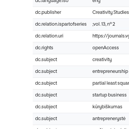
dc.language.iso
eng
dc.publisher
Creativity Studies
dc.relation.ispartofseries
;vol. 13, nº 2
dc.relation.uri
https://journals.
dc.rights
openAccess
dc.subject
creativity
dc.subject
entrepreneurship
dc.subject
partial least squ
dc.subject
startup business
dc.subject
kūrybiškumas
dc.subject
antreprenerystė