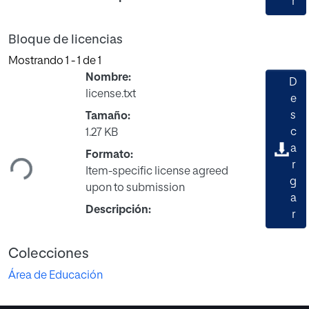
r
Bloque de licencias
Mostrando
1 - 1 de 1
Nombre:
D
license.txt
e
s
Tamaño:
Cargando...
c
1.27 KB
a
Formato:
r
Item-specific license agreed
g
upon to submission
a
Descripción:
r
Colecciones
Área de Educación