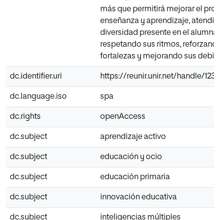
más que permitirá mejorar el pro
enseñanza y aprendizaje, atendie
diversidad presente en el alumna
respetando sus ritmos, reforzand
fortalezas y mejorando sus debil
dc.identifier.uri
https://reunir.unir.net/handle/12
dc.language.iso
spa
dc.rights
openAccess
dc.subject
aprendizaje activo
dc.subject
educación y ocio
dc.subject
educación primaria
dc.subject
innovación educativa
dc.subject
inteligencias múltiples