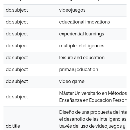
dc.subject
videojuegos
dc.subject
educational innovations
dc.subject
experiential learnings
dc.subject
multiple intelligences
dc.subject
leisure and education
dc.subject
primary education
dc.subject
video game
Máster Universitario en Métodos 
dc.subject
Enseñanza en Educación Persona
Diseño de una propuesta de inter
el desarrollo de las Inteligencias 
dc.title
través del uso de videojuegos y r