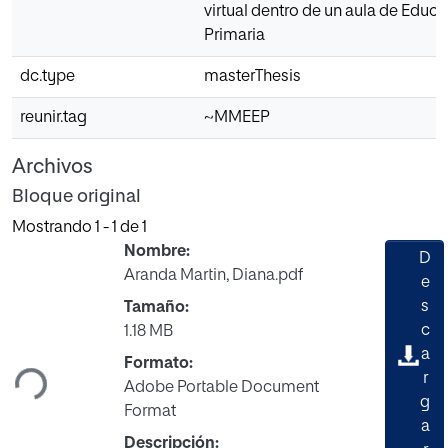
virtual dentro de un aula de Educ
Primaria
dc.type
masterThesis
reunir.tag
~MMEEP
Archivos
Bloque original
Mostrando
1 - 1 de 1
Nombre:
D
Aranda Martin, Diana.pdf
e
s
Tamaño:
Cargando...
c
1.18 MB
a
Formato:
r
Adobe Portable Document
g
Format
a
Descripción: