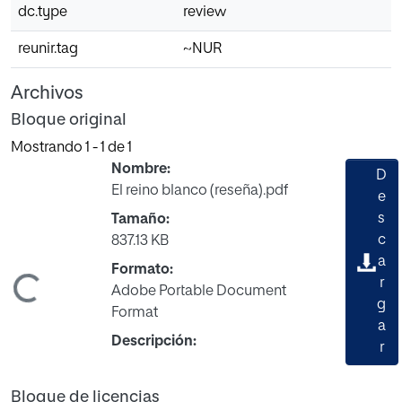
dc.type
review
reunir.tag
~NUR
Archivos
Bloque original
Mostrando
1 - 1 de 1
Nombre:
D
El reino blanco (reseña).pdf
e
s
Tamaño:
c
837.13 KB
a
Formato:
r
Cargando...
Adobe Portable Document
g
Format
a
Descripción:
r
Bloque de licencias