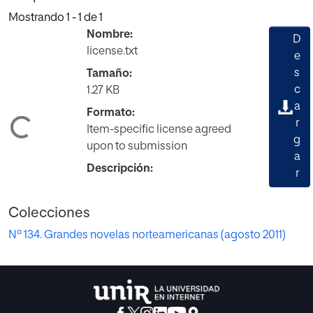
Mostrando
1 - 1 de 1
Nombre:
D
license.txt
e
s
Tamaño:
c
1.27 KB
a
Formato:
r
Cargando...
Item-specific license agreed
g
upon to submission
a
Descripción:
r
Colecciones
Nº 134. Grandes novelas norteamericanas (agosto 2011)