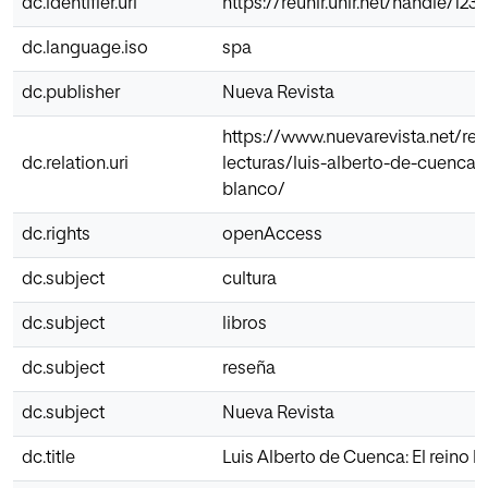
dc.identifier.uri
https://reunir.unir.net/handle/12
dc.language.iso
spa
dc.publisher
Nueva Revista
https://www.nuevarevista.net/rev
dc.relation.uri
lecturas/luis-alberto-de-cuenca-e
blanco/
dc.rights
openAccess
dc.subject
cultura
dc.subject
libros
dc.subject
reseña
dc.subject
Nueva Revista
dc.title
Luis Alberto de Cuenca: El reino 