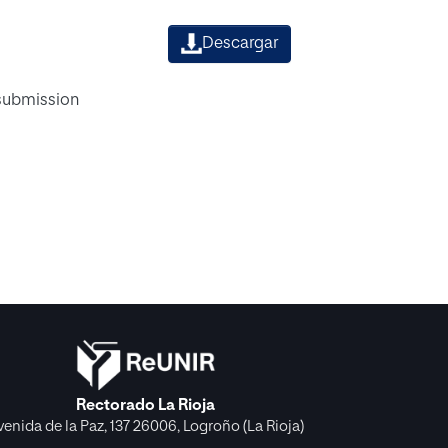
Descargar
 submission
Rectorado La Rioja
venida de la Paz, 137 26006, Logroño (La Rioja)