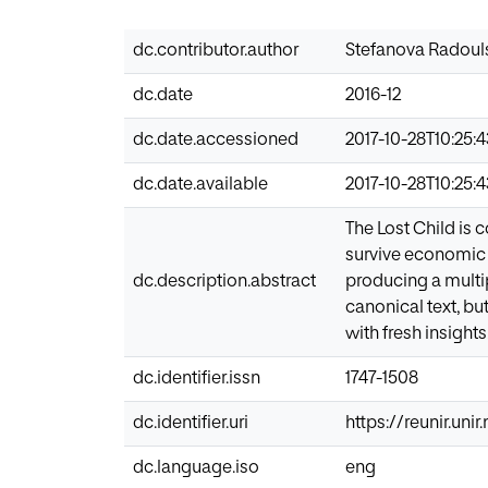
dc.contributor.author
Stefanova Radouls
dc.date
2016-12
dc.date.accessioned
2017-10-28T10:25:
dc.date.available
2017-10-28T10:25:
The Lost Child is
survive economic h
dc.description.abstract
producing a multip
canonical text, bu
with fresh insights
dc.identifier.issn
1747-1508
dc.identifier.uri
https://reunir.un
dc.language.iso
eng