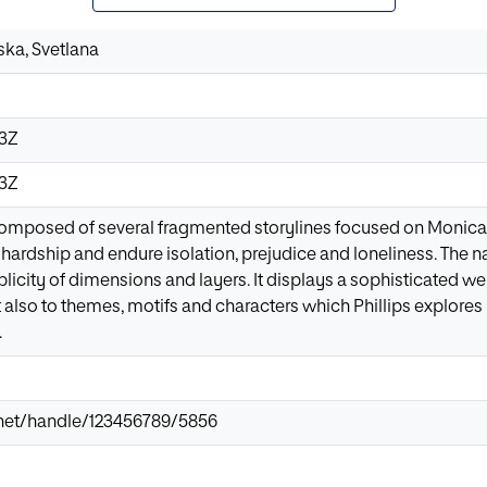
ka, Svetlana
43Z
43Z
 composed of several fragmented storylines focused on Monica a
ardship and endure isolation, prejudice and loneliness. The nar
licity of dimensions and layers. It displays a sophisticated web
t also to themes, motifs and characters which Phillips explores
.
ir.net/handle/123456789/5856