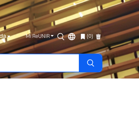
da
Mi ReUNIR
(0)