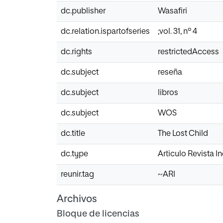
dc.publisher
Wasafiri
dc.relation.ispartofseries
;vol. 31, nº 4
dc.rights
restrictedAccess
dc.subject
reseña
dc.subject
libros
dc.subject
WOS
dc.title
The Lost Child
dc.type
Articulo Revista 
reunir.tag
~ARI
Archivos
Bloque de licencias