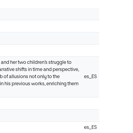
nd her two children’s struggle to
rative shifts in time and perspective,
 of allusions not only to the
es_ES
 in his previous works, enriching them
es_ES