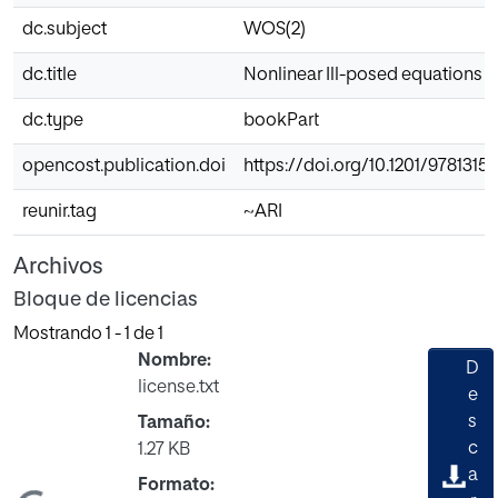
dc.subject
WOS(2)
dc.title
Nonlinear Ill-posed equations
dc.type
bookPart
opencost.publication.doi
https://doi.org/10.1201/9781315
reunir.tag
~ARI
Archivos
Bloque de licencias
Mostrando
1 - 1 de 1
Nombre:
D
license.txt
e
s
Tamaño:
c
1.27 KB
a
Formato: