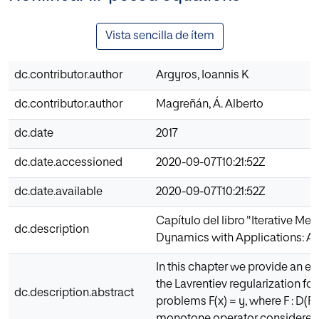
Vista sencilla de ítem
dc.contributor.author
Argyros, Ioannis K
dc.contributor.author
Magreñán, Á. Alberto
dc.date
2017
dc.date.accessioned
2020-09-07T10:21:52Z
dc.date.available
2020-09-07T10:21:52Z
Capítulo del libro "Iterative Me
dc.description
Dynamics with Applications: A
In this chapter we provide an ex
the Lavrentiev regularization for
dc.description.abstract
problems F(x) = y, where F : D(F)