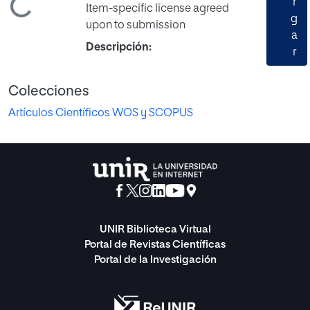
r
Cargando...
Item-specific license agreed
g
upon to submission
a
Descripción:
r
Colecciones
Artículos Científicos WOS y SCOPUS
UNIR Biblioteca Virtual
Portal de Revistas Científicas
Portal de la Investigación