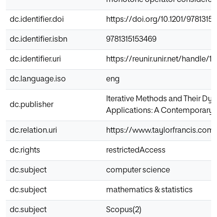
monotone operator considered i
dc.identifier.doi
https://doi.org/10.1201/9781315
dc.identifier.isbn
9781315153469
dc.identifier.uri
https://reunir.unir.net/handle/
dc.language.iso
eng
Iterative Methods and Their Dy
dc.publisher
Applications: A Contemporary 
dc.relation.uri
https://www.taylorfrancis.co
dc.rights
restrictedAccess
dc.subject
computer science
dc.subject
mathematics & statistics
dc.subject
Scopus(2)