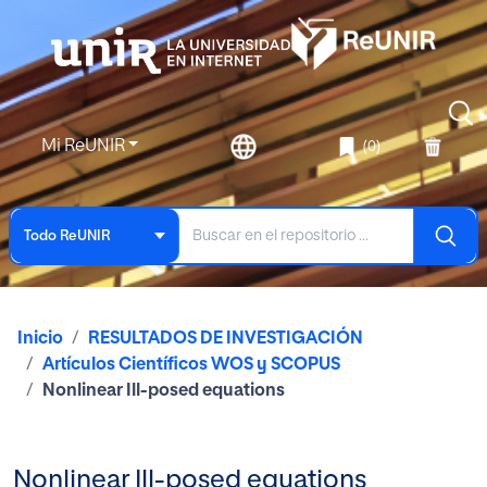
Mi ReUNIR
(0)
Todo ReUNIR
Inicio
RESULTADOS DE INVESTIGACIÓN
Artículos Científicos WOS y SCOPUS
Nonlinear Ill-posed equations
Nonlinear Ill-posed equations