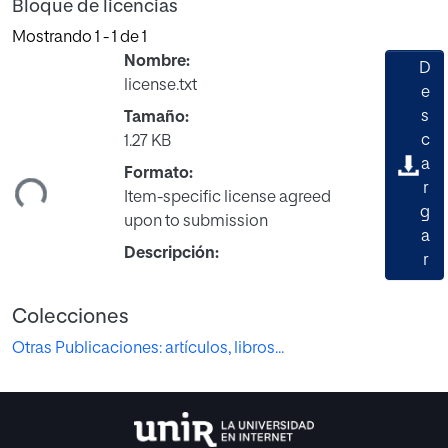
Bloque de licencias
Mostrando
1 - 1 de 1
Nombre:
D
license.txt
e
s
Tamaño:
c
1.27 KB
gando...
a
Formato:
r
Item-specific license agreed
g
upon to submission
a
Descripción:
r
Colecciones
Otras Publicaciones: artículos, libros...