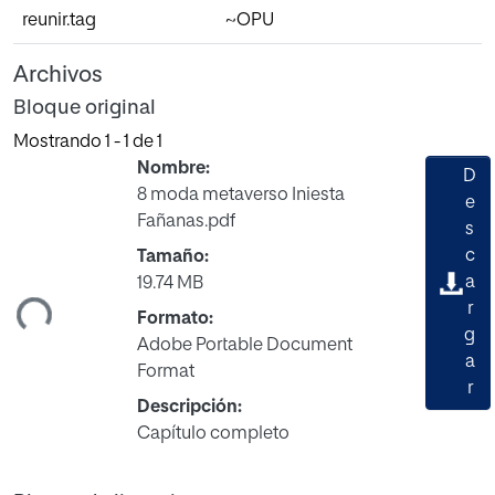
reunir.tag
~OPU
Archivos
Bloque original
Mostrando
1 - 1 de 1
Nombre:
D
8 moda metaverso Iniesta
e
Fañanas.pdf
s
c
Tamaño:
gando...
a
19.74 MB
r
Formato:
g
Adobe Portable Document
a
Format
r
Descripción:
Capítulo completo