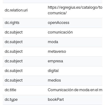
https://egregius.es/catalogo/tod
dc.relation.uri
comunica/
dc.rights
openAccess
dc.subject
comunicación
dc.subject
moda
dc.subject
metaverso
dc.subject
empresa
dc.subject
digital
dc.subject
medios
dc.title
Comunicación de moda en el me
dc.type
bookPart