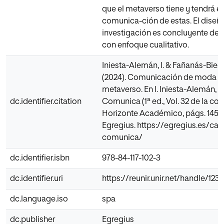
que el metaverso tiene y tendrá en
comunica-ción de estas. El diseño
investigación es concluyente desc
con enfoque cualitativo.
Iniesta-Alemán, I. & Fañanás-Biesca
(2024). Comunicación de moda en
metaverso. En I. Iniesta-Alemán, 
dc.identifier.citation
Comunica (1ª ed., Vol. 32 de la co
Horizonte Académico, págs. 145-1
Egregius. https://egregius.es/ca
comunica/
dc.identifier.isbn
978-84-117-102-3
dc.identifier.uri
https://reunir.unir.net/handle/12
dc.language.iso
spa
dc.publisher
Egregius