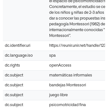
el espacio de psicomotricidad fin
Concretamente, el estudio se cent
de los niños y niñas de 2-3 años 
dar a conocer las propuestas insp
pedagogía Montessori (1982) de l
internacionalmente conocidas “B
Montessori”.
dc.identifier.uri
https://reunir.unir.net/handle/12
dc.language.iso
spa
dc.rights
openAccess
dc.subject
matemáticas informales
dc.subject
bandejas Montessori
dc.subject
juego libre
dc.subject
psicomotricidad fina