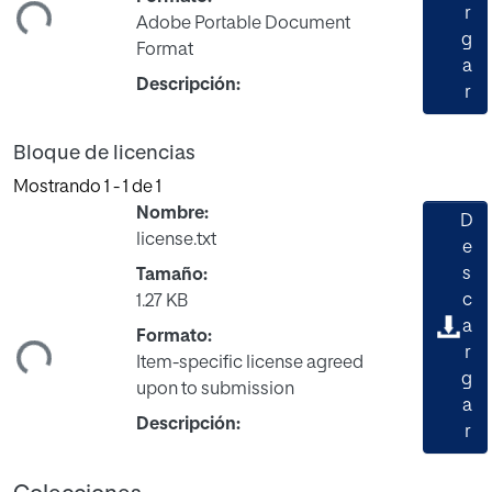
ando...
r
Adobe Portable Document
g
Format
a
Descripción:
r
Bloque de licencias
Mostrando
1 - 1 de 1
Nombre:
D
license.txt
e
s
Tamaño:
c
1.27 KB
ando...
a
Formato:
r
Item-specific license agreed
g
upon to submission
a
Descripción:
r