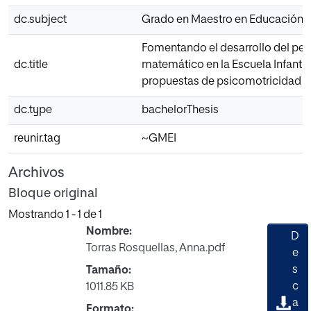
dc.subject
Grado en Maestro en Educación In
Fomentando el desarrollo del pe
dc.title
matemático en la Escuela Infantil 
propuestas de psicomotricidad f
dc.type
bachelorThesis
reunir.tag
~GMEI
Archivos
Bloque original
Mostrando
1 - 1 de 1
Nombre:
D
Torras Rosquellas, Anna.pdf
e
s
Tamaño:
c
1011.85 KB
a
Formato: