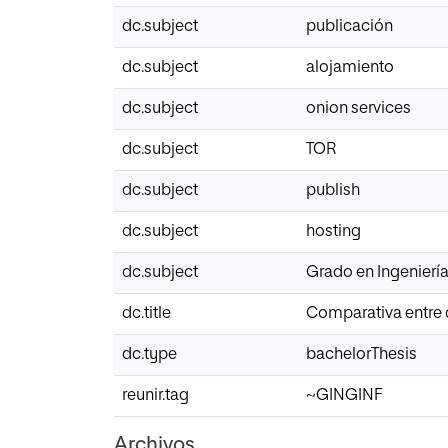
dc.subject
publicación
dc.subject
alojamiento
dc.subject
onion services
dc.subject
TOR
dc.subject
publish
dc.subject
hosting
dc.subject
Grado en Ingeniería
dc.title
Comparativa entre 
dc.type
bachelorThesis
reunir.tag
~GINGINF
Archivos