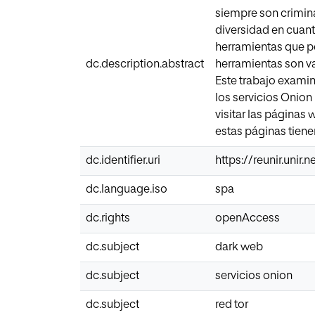
siempre son crimina
diversidad en cuant
herramientas que p
dc.description.abstract
herramientas son va
Este trabajo examina
los servicios Onion
visitar las páginas
estas páginas tiene
dc.identifier.uri
https://reunir.unir
dc.language.iso
spa
dc.rights
openAccess
dc.subject
dark web
dc.subject
servicios onion
dc.subject
red tor