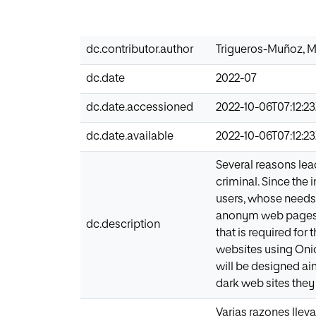
dc.contributor.author
Trigueros-Muñoz, M
dc.date
2022-07
dc.date.accessioned
2022-10-06T07:12:2
dc.date.available
2022-10-06T07:12:2
Several reasons lea
criminal. Since the 
users, whose needs a
anonym web pages as
dc.description
that is required for
websites using Onio
will be designed aim
dark web sites they
Varias razones lleva