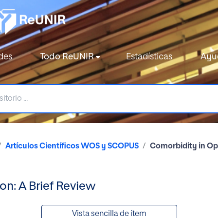
des
Todo ReUNIR
Estadísticas
Ayu
Artículos Científicos WOS y SCOPUS
Comorbidity in Opi
on: A Brief Review
Vista sencilla de ítem