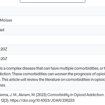
 Moises
ad
:20Z
:20Z
is a complex disease that can have multiple comorbidities, or 
diction. These comorbidities can worsen the prognosis of opi
This article will review the literature on comorbidities in opio
mes.
 Serna, J. M., Akram, M. (2023) Comorbidity in Opioid Addiction:
 12(3). https://doi.org/10.4303/JDAR/236233