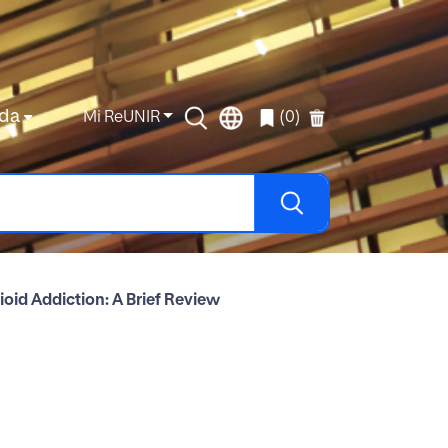
da
Mi ReUNIR
(0)
oid Addiction: A Brief Review