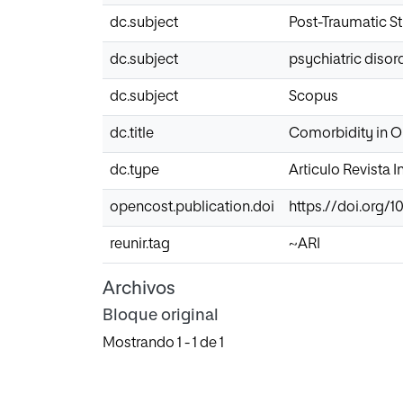
dc.subject
Post-Traumatic St
dc.subject
psychiatric disor
dc.subject
Scopus
dc.title
Comorbidity in Op
dc.type
Articulo Revista 
opencost.publication.doi
https.//doi.org/
reunir.tag
~ARI
Archivos
Bloque original
Mostrando
1 - 1 de 1