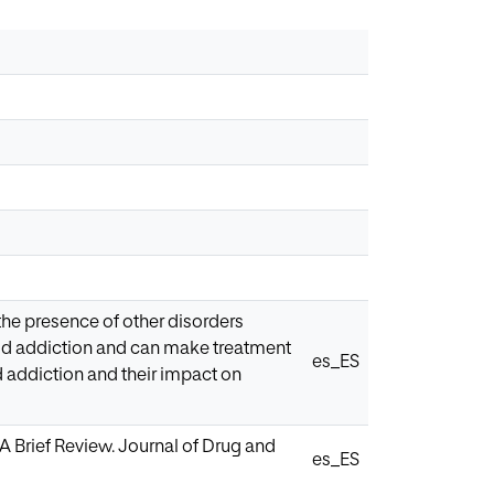
the presence of other disorders
oid addiction and can make treatment
es_ES
id addiction and their impact on
 A Brief Review. Journal of Drug and
es_ES