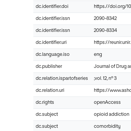
dc.identifier.doi
https.//doi.org/
dc.identifier.issn
2090-8342
dc.identifier.issn
2090-8334
dc.identifier.uri
https://reunir.un
dc.language.iso
eng
dc.publisher
Journal of Drug 
dc.relation.ispartofseries
;vol. 12, nº 3
dc.relation.uri
https://www.ashd
dc.rights
openAccess
dc.subject
opioid addiction
dc.subject
comorbidity