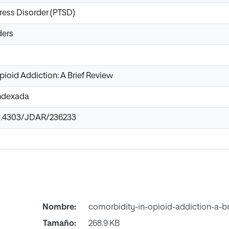
ress Disorder (PTSD)
ders
ioid Addiction: A Brief Review
Indexada
10.4303/JDAR/236233
Nombre:
comorbidity-in-opioid-addiction-a-br
Tamaño:
268.9 KB