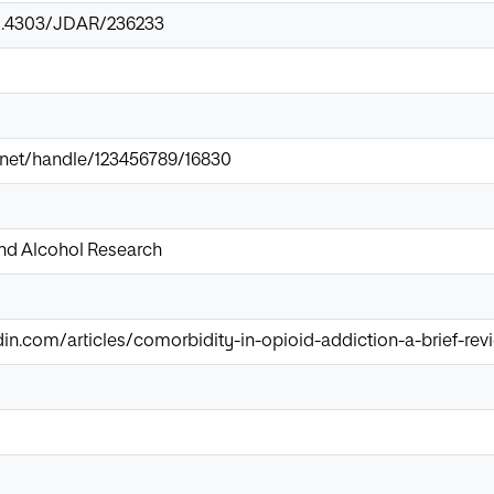
10.4303/JDAR/236233
ir.net/handle/123456789/16830
and Alcohol Research
in.com/articles/comorbidity-in-opioid-addiction-a-brief-rev