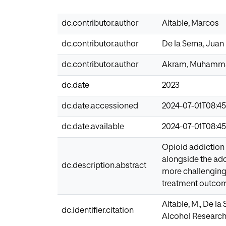
dc.contributor.author
Altable, Marcos
dc.contributor.author
De la Serna, Juan
dc.contributor.author
Akram, Muhamm
dc.date
2023
dc.date.accessioned
2024-07-01T08:45
dc.date.available
2024-07-01T08:45
Opioid addiction 
alongside the ad
dc.description.abstract
more challenging. 
treatment outco
Altable, M., De la
dc.identifier.citation
Alcohol Research