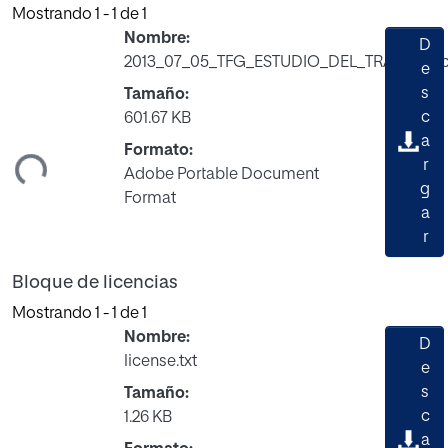
Mostrando
1 - 1 de 1
Nombre:
D
2013_07_05_TFG_ESTUDIO_DEL_TRABAJO.p
e
s
Tamaño:
c
601.67 KB
a
ndo...
Formato:
r
Adobe Portable Document
g
Format
a
r
Bloque de licencias
Mostrando
1 - 1 de 1
Nombre:
D
license.txt
e
s
Tamaño:
c
1.26 KB
a