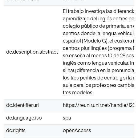
El trabajo investiga las diferencias
aprendizaje del inglés en tres perf
colegio público de primaria, en c
centros donde la lengua vehicular
español (Modelo G), el euskera (
centros plurilingües (programa P
dc.description.abstract
se enseña al menos 10 de 28 sesi
inglés como lengua vehicular. In
si hay diferencia en la pronunciac
los tres perfiles de centro y si la r
aula para los profesores cambia e
tres modelos.
dc.identifier.uri
https://reunir.unir.net/handle/12
dc.language.iso
spa
dc.rights
openAccess