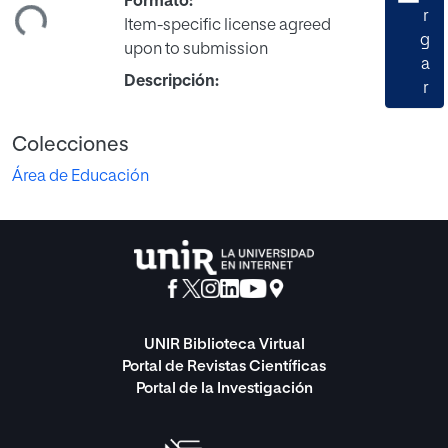
ndo...
Formato:
r
Item-specific license agreed
g
upon to submission
a
Descripción:
r
Colecciones
Área de Educación
UNIR Biblioteca Virtual
Portal de Revistas Científicas
Portal de la Investigación