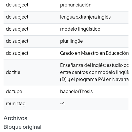
dc.subject
pronunciación
dc.subject
lengua extranjera inglés
dc.subject
modelo lingüístico
dc.subject
plurilingüe
dc.subject
Grado en Maestro en Educación P
Enseñanza del inglés: estudio co
dc.title
entre centros con modelo lingüíst
(D) y el programa PAI en Navarra
dc.type
bachelorThesis
reunir.tag
~1
Archivos
Bloque original