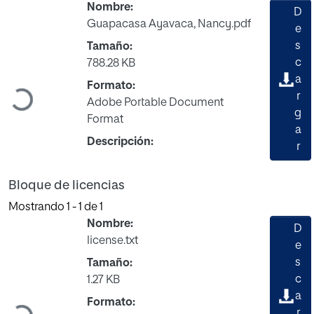
Nombre:
D
Guapacasa Ayavaca, Nancy.pdf
e
s
Tamaño:
c
788.28 KB
a
Formato:
r
Cargando...
Adobe Portable Document
g
Format
a
Descripción:
r
Bloque de licencias
Mostrando
1 - 1 de 1
Nombre:
D
license.txt
e
s
Tamaño:
c
1.27 KB
a
Formato:
r