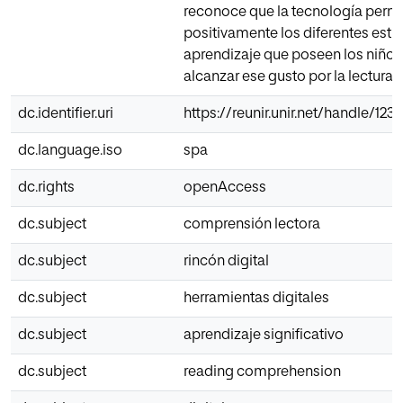
reconoce que la tecnología permi
positivamente los diferentes estil
aprendizaje que poseen los niños 
alcanzar ese gusto por la lectura.
dc.identifier.uri
https://reunir.unir.net/handle/12
dc.language.iso
spa
dc.rights
openAccess
dc.subject
comprensión lectora
dc.subject
rincón digital
dc.subject
herramientas digitales
dc.subject
aprendizaje significativo
dc.subject
reading comprehension