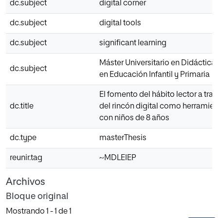
dc.subject
digital corner
dc.subject
digital tools
dc.subject
significant learning
Máster Universitario en Didáctica
dc.subject
en Educación Infantil y Primaria
El fomento del hábito lector a tra
dc.title
del rincón digital como herramien
con niños de 8 años
dc.type
masterThesis
reunir.tag
~MDLEIEP
Archivos
Bloque original
Mostrando
1 - 1 de 1