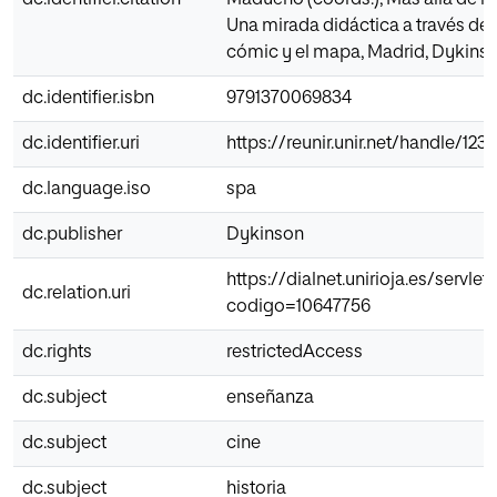
dc.identifier.citation
Madueño (coords.), Más allá de los
Una mirada didáctica a través del 
cómic y el mapa, Madrid, Dykinson
dc.identifier.isbn
9791370069834
dc.identifier.uri
https://reunir.unir.net/handle/12
dc.language.iso
spa
dc.publisher
Dykinson
https://dialnet.unirioja.es/servlet/
dc.relation.uri
codigo=10647756
dc.rights
restrictedAccess
dc.subject
enseñanza
dc.subject
cine
dc.subject
historia