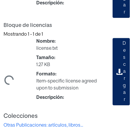
Descripción:
a
r
Bloque de licencias
Mostrando
1 - 1 de 1
Nombre:
D
license.txt
e
s
Tamaño:
c
1.27 KB
a
Formato:
gando...
r
Item-specific license agreed
g
upon to submission
a
Descripción:
r
Colecciones
Otras Publicaciones: artículos, libros...