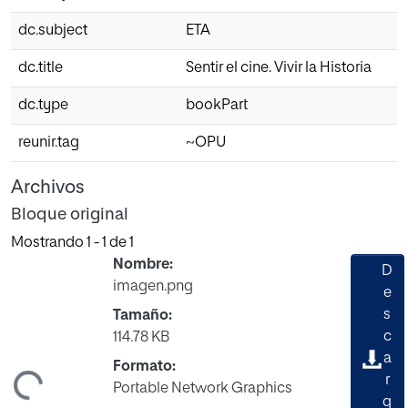
dc.subject
ETA
dc.title
Sentir el cine. Vivir la Historia
dc.type
bookPart
reunir.tag
~OPU
Archivos
Bloque original
Mostrando
1 - 1 de 1
Nombre:
D
imagen.png
e
s
Tamaño:
c
114.78 KB
a
Formato:
gando...
r
Portable Network Graphics
g