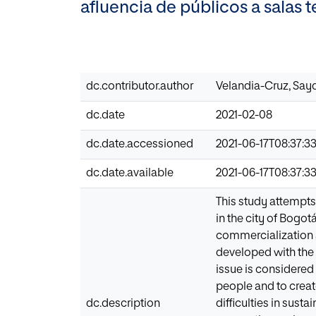
afluencia de públicos a salas 
dc.contributor.author
Velandia-Cruz, Say
dc.date
2021-02-08
dc.date.accessioned
2021-06-17T08:37:3
dc.date.available
2021-06-17T08:37:3
This study attempts
in the city of Bogot
commercialization an
developed with the
issue is considered 
people and to creat
dc.description
difficulties in sust