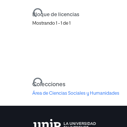
Cargando...
Bloque de licencias
Mostrando
1 - 1 de 1
Cargando...
Colecciones
Área de Ciencias Sociales y Humanidades