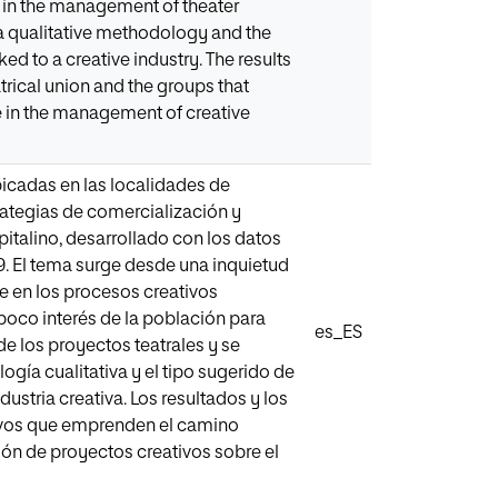
s in the management of theater
s a qualitative methodology and the
ked to a creative industry. The results
trical union and the groups that
e in the management of creative
bicadas en las localidades de
rategias de comercialización y
talino, desarrollado con los datos
. El tema surge desde una inquietud
de en los procesos creativos
 poco interés de la población para
es_ES
de los proyectos teatrales y se
gía cualitativa y el tipo sugerido de
ustria creativa. Los resultados y los
tivos que emprenden el camino
tión de proyectos creativos sobre el