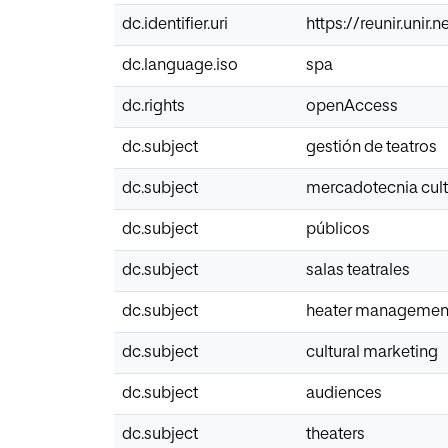
dc.identifier.uri
https://reunir.unir
dc.language.iso
spa
dc.rights
openAccess
dc.subject
gestión de teatros
dc.subject
mercadotecnia cult
dc.subject
públicos
dc.subject
salas teatrales
dc.subject
heater managemen
dc.subject
cultural marketing
dc.subject
audiences
dc.subject
theaters