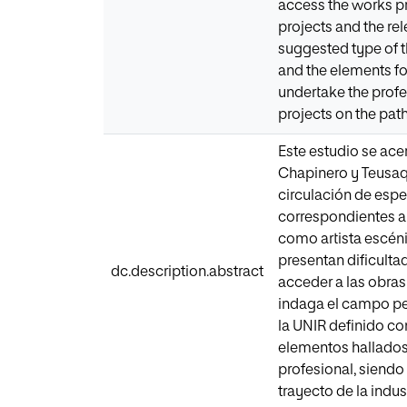
access the works pr
projects and the re
suggested type of th
and the elements fo
undertake the profe
projects on the path
Este estudio se ace
Chapinero y Teusaqu
circulación de espe
correspondientes a
como artista escéni
presentan dificultad
dc.description.abstract
acceder a las obras
indaga el campo per
la UNIR definido co
elementos hallados 
profesional, siendo 
trayecto de la indust