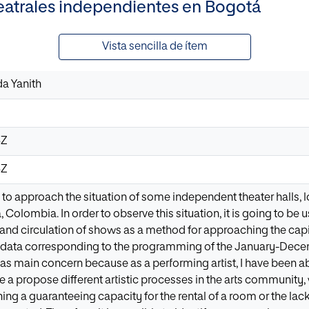
teatrales independientes en Bogotá
Vista sencilla de ítem
da Yanith
3Z
3Z
 to approach the situation of some independent theater halls, 
á, Colombia. In order to observe this situation, it is going to be
d circulation of shows as a method for approaching the capital'
 data corresponding to the programming of the January-Decemb
as main concern because as a performing artist, I have been abl
e a propose different artistic processes in the arts community
aining a guaranteeing capacity for the rental of a room or the lack