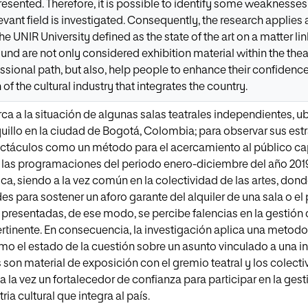
esented. Therefore, it is possible to identify some weaknesse
levant field is investigated. Consequently, the research applie
e UNIR University defined as the state of the art on a matter lin
und are not only considered exhibition material within the thea
ssional path, but also, help people to enhance their confidenc
 of the cultural industry that integrates the country.
rca a la situación de algunas salas teatrales independientes, u
illo en la ciudad de Bogotá, Colombia; para observar sus est
ctáculos como un método para el acercamiento al público capi
 las programaciones del periodo enero-diciembre del año 2019
ca, siendo a la vez común en la colectividad de las artes, don
es para sostener un aforo garante del alquiler de una sala o el
 presentadas, de ese modo, se percibe falencias en la gestión 
tinente. En consecuencia, la investigación aplica una metodolo
mo el estado de la cuestión sobre un asunto vinculado a una ind
son material de exposición con el gremio teatral y los colec
a la vez un fortalecedor de confianza para participar en la ges
ria cultural que integra al país.