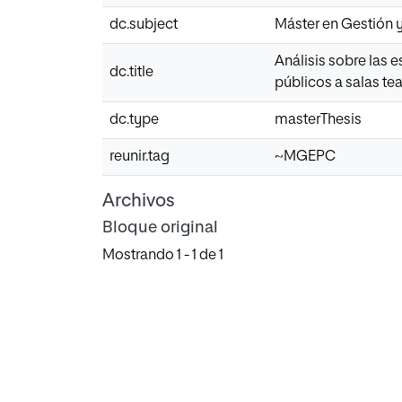
dc.subject
Máster en Gestión 
Análisis sobre las 
dc.title
públicos a salas te
dc.type
masterThesis
reunir.tag
~MGEPC
Archivos
Bloque original
Mostrando
1 - 1 de 1