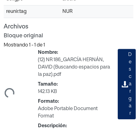
reunir.tag
NUR
Archivos
Bloque original
Mostrando
1 - 1 de 1
Nombre:
D
(12) NR 186_GARCÍA HERNÁN,
e
DAVID (Buscando espacios para
s
la paz).pdf
c
a
Tamaño:
ndo...
r
142.13 KB
g
Formato:
a
Adobe Portable Document
r
Format
Descripción: