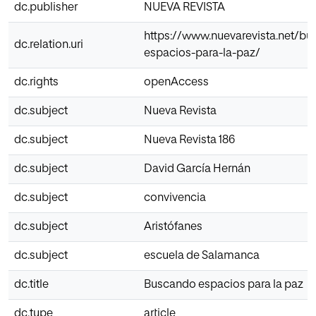
dc.publisher
NUEVA REVISTA
https://www.nuevarevista.net/b
dc.relation.uri
espacios-para-la-paz/
dc.rights
openAccess
dc.subject
Nueva Revista
dc.subject
Nueva Revista 186
dc.subject
David García Hernán
dc.subject
convivencia
dc.subject
Aristófanes
dc.subject
escuela de Salamanca
dc.title
Buscando espacios para la paz
dc.type
article