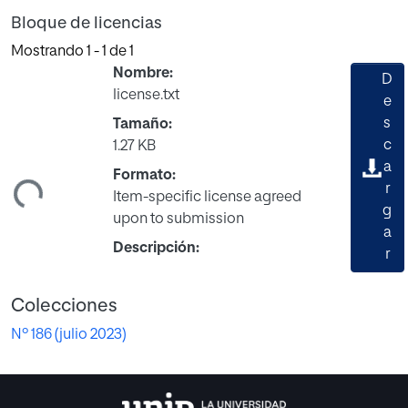
Bloque de licencias
Mostrando
1 - 1 de 1
Nombre:
D
license.txt
e
s
Tamaño:
c
1.27 KB
a
Formato:
ndo...
r
Item-specific license agreed
g
upon to submission
a
Descripción:
r
Colecciones
Nº 186 (julio 2023)