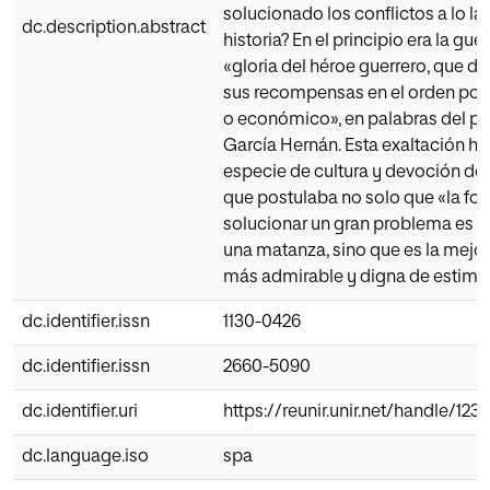
solucionado los conflictos a lo la
dc.description.abstract
historia? En el principio era la guer
«gloria del héroe guerrero, que de
sus recompensas en el orden polít
o económico», en palabras del pr
García Hernán. Esta exaltación hiz
especie de cultura y devoción de 
que postulaba no solo que «la fo
solucionar un gran problema es a 
una matanza, sino que es la mejor
más admirable y digna de estima
dc.identifier.issn
1130-0426
dc.identifier.issn
2660-5090
dc.identifier.uri
https://reunir.unir.net/handle/12
dc.language.iso
spa