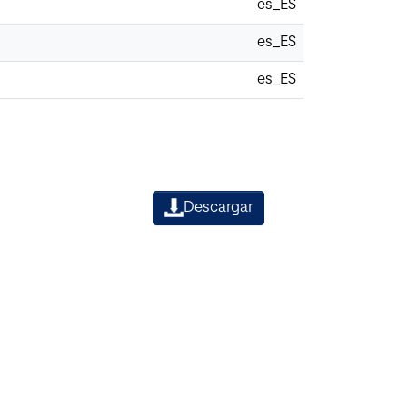
es_ES
es_ES
es_ES
Descargar