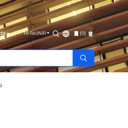
da
Mi ReUNIR
(0)
i