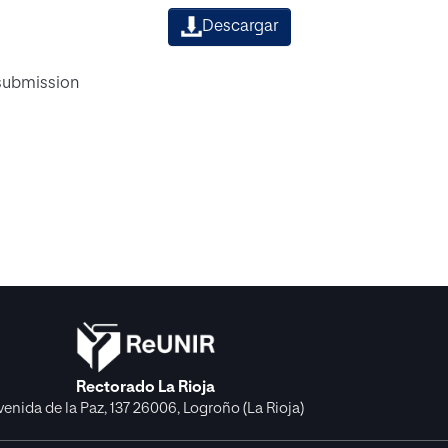
Descargar
 submission
Rectorado La Rioja
venida de la Paz, 137 26006, Logroño (La Rioja)