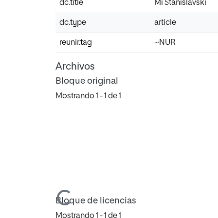
dc.title
Mi Stanislavski
dc.type
article
reunir.tag
~NUR
Archivos
Bloque original
Mostrando
1 - 1 de 1
Cargando...
Bloque de licencias
Mostrando
1 - 1 de 1