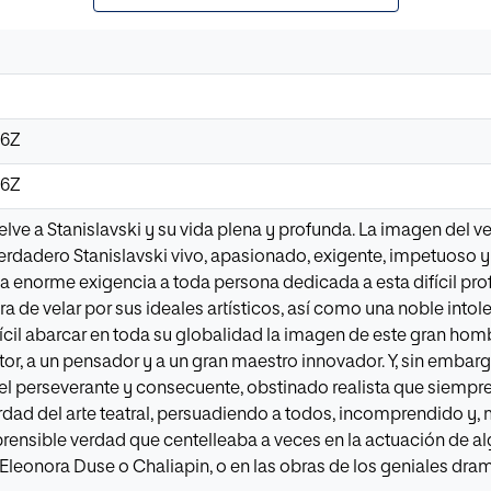
06Z
06Z
ve a Stanislavski y su vida plena y profunda. La imagen del ve
verdadero Stanislavski vivo, apasionado, exigente, impetuoso 
una enorme exigencia a toda persona dedicada a esta difícil pro
ra de velar por sus ideales artísticos, así como una noble intol
ifícil abarcar en toda su globalidad la imagen de este gran homb
ritor, a un pensador y a un gran maestro innovador. Y, sin embarg
l perseverante y consecuente, obstinado realista que siempre i
rdad del arte teatral, persuadiendo a todos, incomprendido y,
inaprensible verdad que centelleaba a veces en la actuación de
Eleonora Duse o Chaliapin, o en las obras de los geniales dra