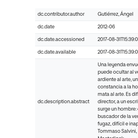
dc.contributor.author
Gutiérrez, Ángel
dc.date
2012-06
dc.date.accessioned
2017-08-31T15:39:
dc.date.available
2017-08-31T15:39:
Una leyenda envuel
puede ocultar al 
ardiente al arte, 
constancia a la ho
mata al arte. Es d
dc.description.abstract
director, a un esc
surge un hombre: e
buscador de la ve
fugaz, difícil e 
Tommaso Salvini, 