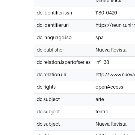
Maeterlinck.
dc.identifier.issn
1130-0426
dc.identifier.uri
https://reunir.un
dc.language.iso
spa
dc.publisher
Nueva Revista
dc.relation.ispartofseries
;nº 138
dc.relation.uri
http://www.nuevar
dc.rights
openAccess
dc.subject
arte
dc.subject
teatro
dc.subject
Nueva Revista