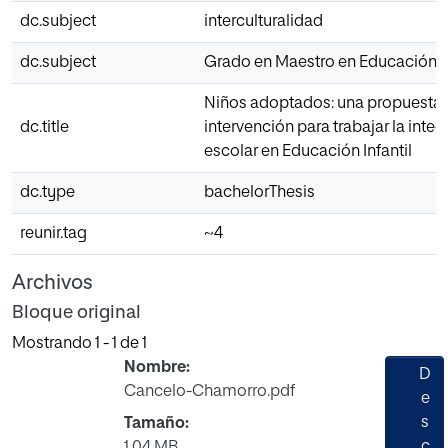
dc.subject
interculturalidad
dc.subject
Grado en Maestro en Educación In
Niños adoptados: una propuesta
dc.title
intervención para trabajar la inte
escolar en Educación Infantil
dc.type
bachelorThesis
reunir.tag
~4
Archivos
Bloque original
Mostrando
1 - 1 de 1
Nombre:
D
Cancelo-Chamorro.pdf
e
s
Tamaño:
c
1.04 MB