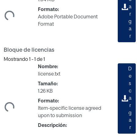
a
ndo...
Formato:
r
Adobe Portable Document
g
Format
a
r
Bloque de licencias
Mostrando
1 - 1 de 1
Nombre:
D
license.txt
e
s
Tamaño:
c
1.26 KB
a
ndo...
Formato:
r
Item-specific license agreed
g
upon to submission
a
Descripción:
r