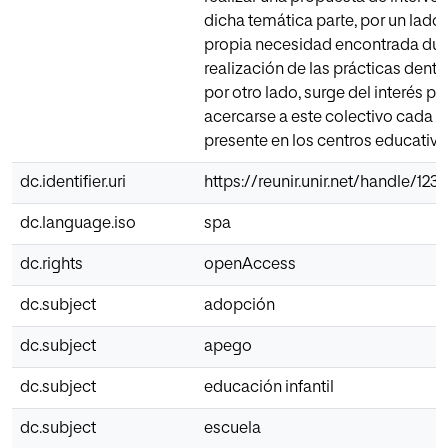
dicha temática parte, por un lado,
propia necesidad encontrada dur
realización de las prácticas dentro
por otro lado, surge del interés p
acercarse a este colectivo cada 
presente en los centros educativo
dc.identifier.uri
https://reunir.unir.net/handle/12
dc.language.iso
spa
dc.rights
openAccess
dc.subject
adopción
dc.subject
apego
dc.subject
educación infantil
dc.subject
escuela