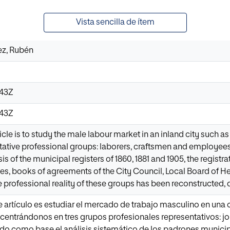
Vista sencilla de ítem
ez, Rubén
:43Z
:43Z
ticle is to study the male labour market in an inland city such 
tative professional groups: laborers, craftsmen and employees.
s of the municipal registers of 1860, 1881 and 1905, the registrat
ies, books of agreements of the City Council, Local Board of H
 professional reality of these groups has been reconstructed, d
te artículo es estudiar el mercado de trabajo masculino en una
, centrándonos en tres grupos profesionales representativos: j
do como base el análisis sistemático de los padrones municipal