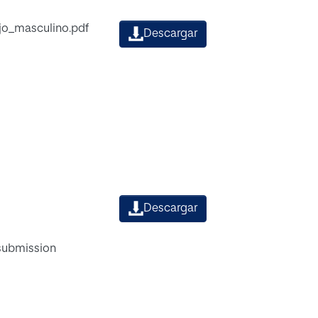
o_masculino.pdf
Descargar
Descargar
 submission