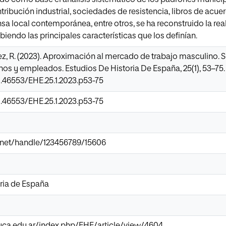
tribución industrial, sociedades de resistencia, libros de acu
sa local contemporánea, entre otros, se ha reconstruido la rea
biendo las principales características que los definían.
z, R. (2023). Aproximación al mercado de trabajo masculino. S
anos y empleados. Estudios De Historia De España, 25(1), 53–75.
0.46553/EHE.25.1.2023.p53-75
0.46553/EHE.25.1.2023.p53-75
ir.net/handle/123456789/15606
ria de España
s.uca.edu.ar/index.php/EHE/article/view/4604