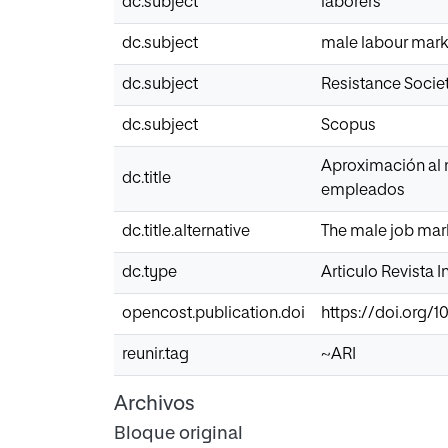
dc.subject
laborers
dc.subject
male labour mark
dc.subject
Resistance Socie
dc.subject
Scopus
Aproximación al m
dc.title
empleados
dc.title.alternative
The male job mar
dc.type
Articulo Revista 
opencost.publication.doi
https://doi.org/1
reunir.tag
~ARI
Archivos
Bloque original