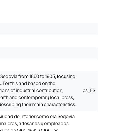
as Segovia from 1860 to 1905, focusing
 For this and based on the
ions of industrial contribution,
es_ES
ealth and contemporary local press,
escribing their main characteristics.
 ciudad de interior como era Segovia
ornaleros, artesanos y empleados.
es de 1860, 1881 y 1905, las