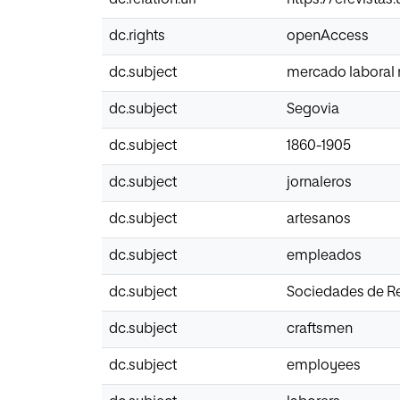
dc.rights
openAccess
dc.subject
mercado laboral
dc.subject
Segovia
dc.subject
1860-1905
dc.subject
jornaleros
dc.subject
artesanos
dc.subject
empleados
dc.subject
Sociedades de Re
dc.subject
craftsmen
dc.subject
employees