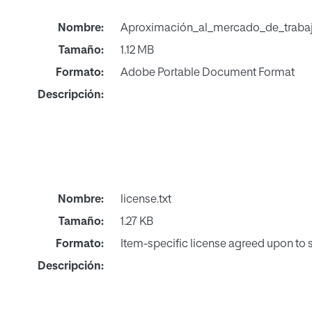
Nombre:
Aproximación_al_mercado_de_trabaj
Tamaño:
1.12 MB
Formato:
Adobe Portable Document Format
Descripción:
Nombre:
license.txt
Tamaño:
1.27 KB
Formato:
Item-specific license agreed upon to
Descripción: