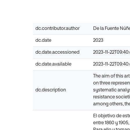
dc.contributor.author
De la Fuente Núñ
dc.date
2023
dc.date.accessioned
2023-11-22T09:40
dc.date.available
2023-11-22T09:40
The aim of this ar
on three represen
dc.description
systematic analysi
resistance societ
among others, the
El objetivo de es
entre 1860 y 1905
Para ello y toman