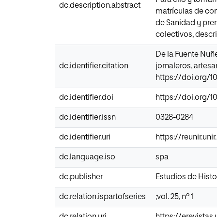
dc.description.abstract
matrículas de con
de Sanidad y pren
colectivos, descri
De la Fuente Nuñe
dc.identifier.citation
jornaleros, artes
https://doi.org/1
dc.identifier.doi
https://doi.org/1
dc.identifier.issn
0328-0284
dc.identifier.uri
https://reunir.un
dc.language.iso
spa
dc.publisher
Estudios de Histo
dc.relation.ispartofseries
;vol. 25, nº 1
dc.relation.uri
https://erevista