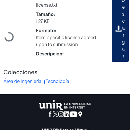
D
license.txt
e
s
Tamaño:
c
1.27 KB
a
Formato:
r
Cargando...
Item-specific license agreed
g
upon to submission
a
Descripción:
r
Colecciones
Área de Ingeniería y Tecnología