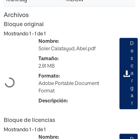
reunir.tag
~MDISW
Archivos
Bloque original
Mostrando
1 - 1 de 1
Nombre:
D
Soler Calatayud, Abel.pdf
e
s
Tamaño:
c
2.91 MB
a
Formato:
r
Cargando...
Adobe Portable Document
g
Format
a
Descripción:
r
Bloque de licencias
Mostrando
1 - 1 de 1
Nombre: