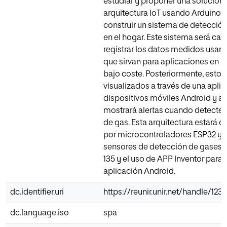
estudiar y proponer una solución
arquitectura IoT usando Arduino 
construir un sistema de detecció
en el hogar. Este sistema será ca
registrar los datos medidos usan
que sirvan para aplicaciones en in
bajo coste. Posteriormente, estos
visualizados a través de una apli
dispositivos móviles Android y 
mostrará alertas cuando detecte n
de gas. Esta arquitectura estará c
por microcontroladores ESP32 y 
sensores de detección de gases
135 y el uso de APP Inventor para d
aplicación Android.
dc.identifier.uri
https://reunir.unir.net/handle/12
dc.language.iso
spa