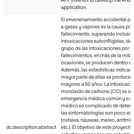
APP Inventor to develop the Andr
application.
El envenenamiento accidental po
a gases y vapores es la causa pri
fallecimiento, superando incluso 
intoxicaciones autoinfligidas, den
grupo de las intoxicaciones por g
fallecimientos, en más de la mitad
ocasiones, se producen dentro de
Además, las estadísticas indican 
mayor parte de ellas se producen
mayores a 50 años. La intoxicaci
monóxido de carbono (CO) es un
emergencia médica común y su d
médico es complicado de determ
las sintomatologías son poco esp
(cefalea, náuseas, mareo, arritmia
dc.description.abstract
etc.). El objetivo de este proyecto