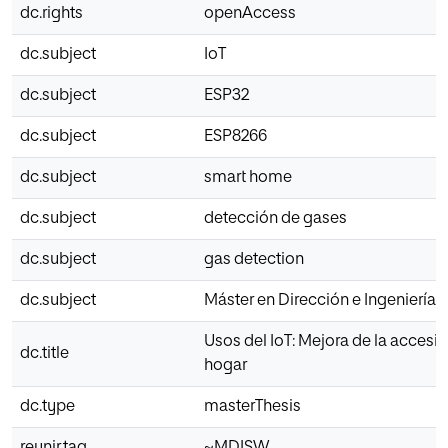
dc.rights
openAccess
dc.subject
IoT
dc.subject
ESP32
dc.subject
ESP8266
dc.subject
smart home
dc.subject
detección de gases
dc.subject
gas detection
dc.subject
Máster en Dirección e Ingeniería 
Usos del IoT: Mejora de la accesib
dc.title
hogar
dc.type
masterThesis