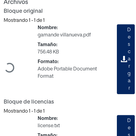
Archivos
Bloque original
Mostrando
1 - 1 de 1
Nombre:
D
gamande villanueva.pdf
e
s
Tamaño:
c
756.48 KB
a
Formato:
Cargando...
r
Adobe Portable Document
g
Format
a
r
Bloque de licencias
Mostrando
1 - 1 de 1
Nombre:
D
license.txt
e
s
Tamaño: