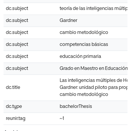
dc.subject
teoría de las inteligencias múltipl
dc.subject
Gardner
dc.subject
cambio metodológico
dc.subject
competencias básicas
dc.subject
educación primaria
dc.subject
Grado en Maestro en Educación P
Las inteligencias múltiples de H
dc.title
Gardner: unidad piloto para prop
cambio metodológico
dc.type
bachelorThesis
reunir.tag
~1