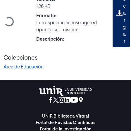
c
1.26 KB
a
Formato:
Cargando...
r
Item-specific license agreed
g
upon to submission
a
Descripción:
r
Colecciones
Área de Educación
UNIR Biblioteca Virtual
Portal de Revistas Científicas
Portal de la Investigación