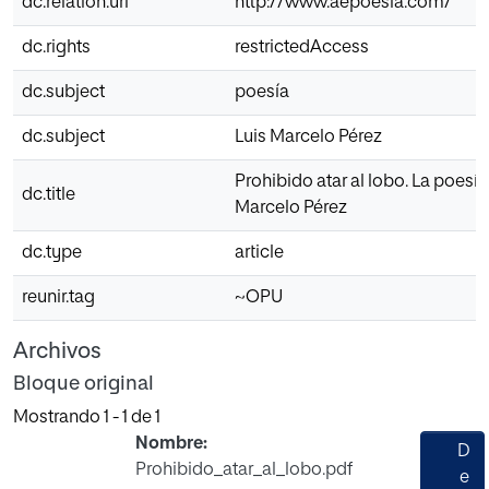
dc.relation.uri
http://www.aepoesia.com/
dc.rights
restrictedAccess
dc.subject
poesía
dc.subject
Luis Marcelo Pérez
Prohibido atar al lobo. La poesía
dc.title
Marcelo Pérez
dc.type
article
reunir.tag
~OPU
Archivos
Bloque original
Mostrando
1 - 1 de 1
Nombre:
D
Prohibido_atar_al_lobo.pdf
e