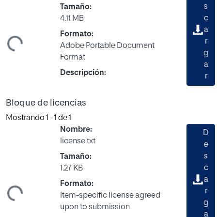
s
Tamaño:
c
4.11 MB
a
Formato:
r
ndo...
Adobe Portable Document
g
Format
a
Descripción:
r
Bloque de licencias
Mostrando
1 - 1 de 1
Nombre:
D
license.txt
e
s
Tamaño:
c
1.27 KB
a
Formato:
r
ndo...
Item-specific license agreed
g
upon to submission
a