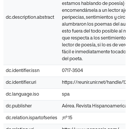
estamos hablando de poesía) e
encomendársela a un lector ajen
dc.description.abstract
peripecias, sentimientos y circ
alumbraron los poemas del auto
esto fuera del todo posible al m
que respecta a los sentimientos,
lector de poesía, si lo es de ver
fácil e inmediatamente tocado p
del poeta.
dc.identifier.issn
0717-3504
dc.identifier.uri
https://reunir.unir.net/handle/1
dc.language.iso
spa
dc.publisher
Aérea. Revista Hispanoamerica
dc.relation.ispartofseries
;nº 15