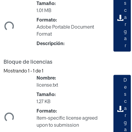
s
Tamaño:
c
1.01 MB
a
ndo...
Formato:
r
Adobe Portable Document
g
Format
a
Descripción:
r
Bloque de licencias
Mostrando
1 - 1 de 1
Nombre:
D
license.txt
e
s
Tamaño:
c
1.27 KB
a
ndo...
Formato:
r
Item-specific license agreed
g
upon to submission
a