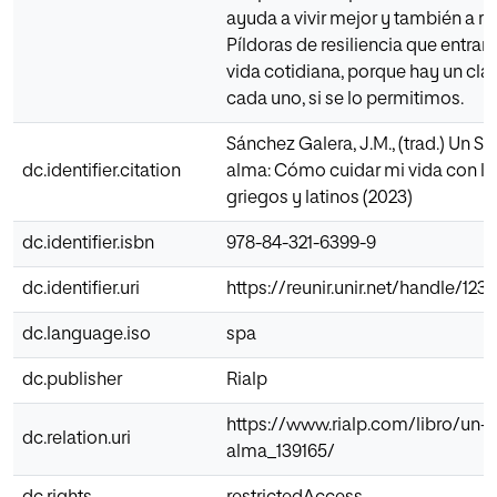
ayuda a vivir mejor y también a r
Píldoras de resiliencia que entran
vida cotidiana, porque hay un clá
cada uno, si se lo permitimos.
Sánchez Galera, J.M., (trad.) Un Sp
dc.identifier.citation
alma: Cómo cuidar mi vida con lo
griegos y latinos (2023)
dc.identifier.isbn
978-84-321-6399-9
dc.identifier.uri
https://reunir.unir.net/handle/12
dc.language.iso
spa
dc.publisher
Rialp
https://www.rialp.com/libro/un-s
dc.relation.uri
alma_139165/