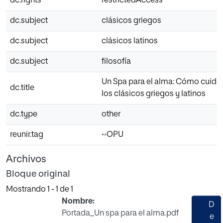
dc.rights
restrictedAccess
dc.subject
clásicos griegos
dc.subject
clásicos latinos
dc.subject
filosofía
Un Spa para el alma: Cómo cuidar
dc.title
los clásicos griegos y latinos
dc.type
other
reunir.tag
~OPU
Archivos
Bloque original
Mostrando
1 - 1 de 1
Nombre:
D
Portada_Un spa para el alma.pdf
e