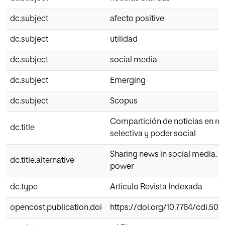
dc.subject
afecto positive
dc.subject
utilidad
dc.subject
social media
dc.subject
Emerging
dc.subject
Scopus
Compartición de noticias en red
dc.title
selectiva y poder social
Sharing news in social media. 
dc.title.alternative
power
dc.type
Articulo Revista Indexada
opencost.publication.doi
https://doi.org/10.7764/cdi.50.