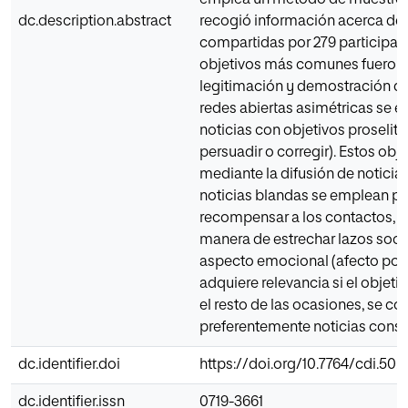
emplea un método de muestreo
dc.description.abstract
recogió información acerca de 
compartidas por 279 participan
objetivos más comunes fueron
legitimación y demostración d
redes abiertas asimétricas se 
noticias con objetivos proseliti
persuadir o corregir). Estos obj
mediante la difusión de noticias
noticias blandas se emplean pr
recompensar a los contactos, 
manera de estrechar lazos social
aspecto emocional (afecto posit
adquiere relevancia si el objetiv
el resto de las ocasiones, se c
preferentemente noticias consid
dc.identifier.doi
https://doi.org/10.7764/cdi.50.
dc.identifier.issn
0719-3661