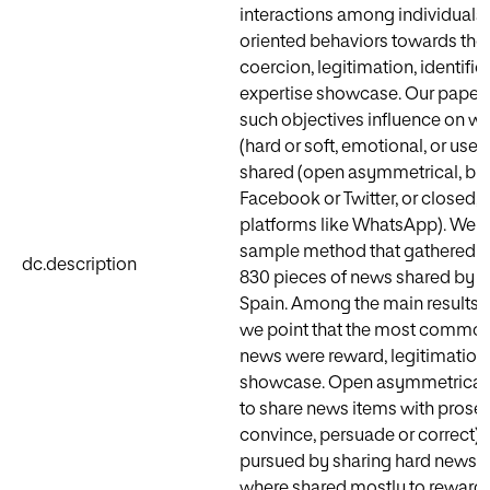
interactions among individuals 
oriented behaviors towards thei
coercion, legitimation, identifica
expertise showcase. Our paper 
such objectives influence on w
(hard or soft, emotional, or usef
shared (open asymmetrical, br
Facebook or Twitter, or closed,
platforms like WhatsApp). We a
sample method that gathered i
dc.description
830 pieces of news shared by 27
Spain. Among the main results 
we point that the most common
news were reward, legitimation,
showcase. Open asymmetrical 
to share news items with prosely
convince, persuade or correct).
pursued by sharing hard news,
where shared mostly to reward 