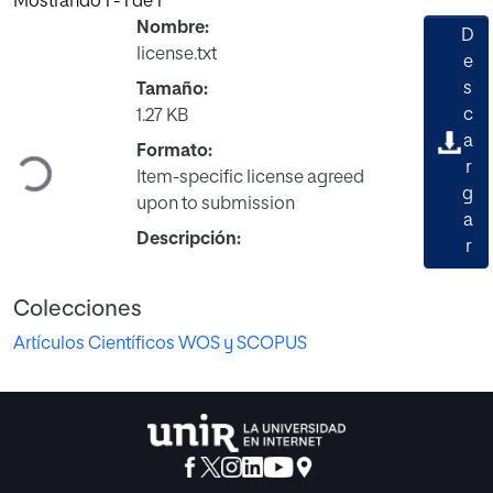
Mostrando
1 - 1 de 1
Nombre:
D
license.txt
e
s
Tamaño:
c
1.27 KB
a
Cargando...
Formato:
r
Item-specific license agreed
g
upon to submission
a
Descripción:
r
Colecciones
Artículos Científicos WOS y SCOPUS