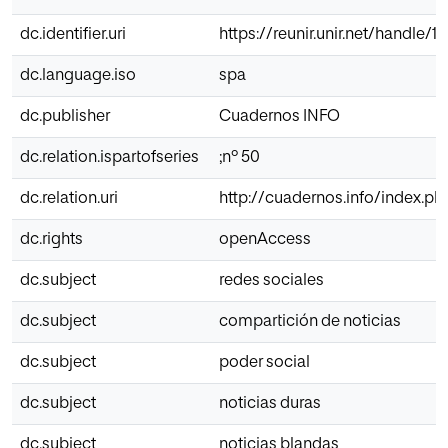
dc.identifier.uri
https://reunir.unir.net/handle/
dc.language.iso
spa
dc.publisher
Cuadernos INFO
dc.relation.ispartofseries
;nº 50
dc.relation.uri
http://cuadernos.info/index.ph
dc.rights
openAccess
dc.subject
redes sociales
dc.subject
compartición de noticias
dc.subject
poder social
dc.subject
noticias duras
dc.subject
noticias blandas