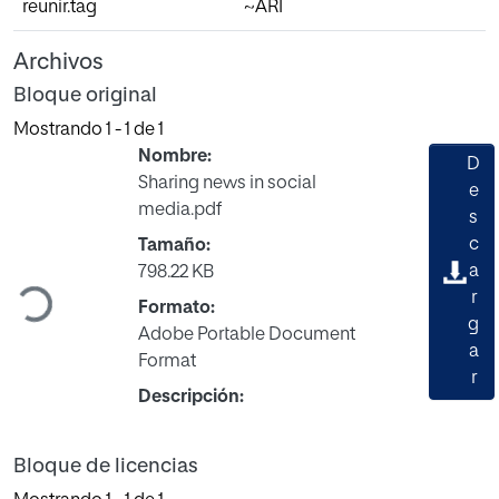
reunir.tag
~ARI
Archivos
Bloque original
Mostrando
1 - 1 de 1
Nombre:
D
Sharing news in social
e
media.pdf
s
c
Tamaño:
a
Cargando...
798.22 KB
r
Formato:
g
Adobe Portable Document
a
Format
r
Descripción:
Bloque de licencias