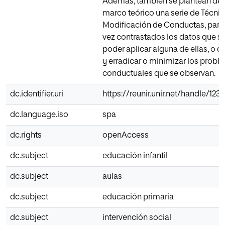
Además, también se plantean den
marco teórico una serie de Técni
Modificación de Conductas, para
vez contrastados los datos que se
poder aplicar alguna de ellas, o c
y erradicar o minimizar los prob
conductuales que se observan.
dc.identifier.uri
https://reunir.unir.net/handle/12
dc.language.iso
spa
dc.rights
openAccess
dc.subject
educación infantil
dc.subject
aulas
dc.subject
educación primaria
dc.subject
intervención social