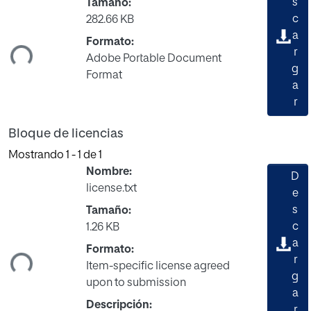
s
Tamaño:
c
282.66 KB
gando...
a
Formato:
r
Adobe Portable Document
g
Format
a
r
Bloque de licencias
Mostrando
1 - 1 de 1
Nombre:
D
license.txt
e
s
Tamaño:
c
1.26 KB
gando...
a
Formato:
r
Item-specific license agreed
g
upon to submission
a
Descripción:
r