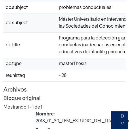
dc.subject
problemas conductuales
Máster Universitario en Intervenci
dc.subject
las Sociedades del Conocimient
Programa para la detección y anál
dc.title
conductas inadecuadas en centr
educativos de infantil y primaria
dc.type
masterThesis
reunir.tag
~28
Archivos
Bloque original
Mostrando
1 - 1 de 1
Nombre:
D
2013_01_30_TFM_ESTUDIO_DEL_TRABAJO.p
e