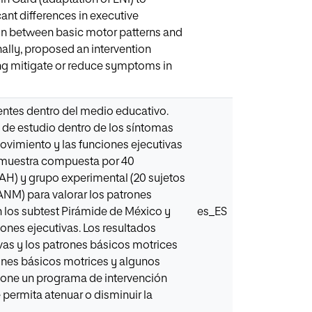
icant differences in executive
ion between basic motor patterns and
ally, proposed an intervention
ing mitigate or reduce symptoms in
lentes dentro del medio educativo.
 de estudio dentro de los síntomas
movimiento y las funciones ejecutivas
a muestra compuesta por 40
DAH) y grupo experimental (20 sujetos
NM) para valorar los patrones
en los subtest Pirámide de México y
es_ES
iones ejecutivas. Los resultados
ivas y los patrones básicos motrices
rones básicos motrices y algunos
opone un programa de intervención
 permita atenuar o disminuir la