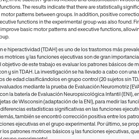
nctions. The results indicate that there are statistically signif
 motor patterns between groups. In addition, positive correct
cutive functions in the experimental group was also found. Fin
 improve basic motor patterns and executive functions, allow
roup.
ión e hiperactividad (TDAH) es uno de los trastornos más preva
s motrices y las funciones ejecutivas son de gran importancia
el objetivo de este trabajo es evaluar los patrones básicos de 
con y sin TDAH. La investigación se ha llevado a cabo con un
os de edad clasificándolos en grupo control (20 sujetos sin T
evaluados mediante la prueba de Evaluación Neuromotriz (EVA
con la batería de Evaluación Neuropsicológica Infantil (ENI), 
rjetas de Wisconsin (adaptación de la ENI), para medir las func
 diferencias estadísticas significativas en las funciones ejecut
demás, también se encontró corrección positiva entre los pat
ciones ejecutivas en el grupo experimental. Por último, se pr
r los patrones motrices básicos y las funciones ejecutivas, que