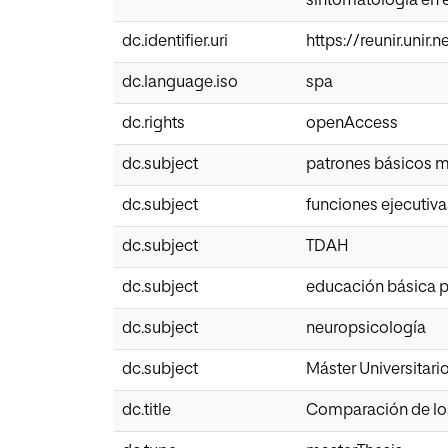
sintomatología en e
dc.identifier.uri
https://reunir.unir
dc.language.iso
spa
dc.rights
openAccess
dc.subject
patrones básicos m
dc.subject
funciones ejecutiva
dc.subject
TDAH
dc.subject
educación básica p
dc.subject
neuropsicología
dc.subject
Máster Universitar
dc.title
Comparación de los