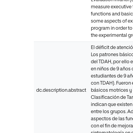
measure executive fu
functions and basic
some aspects of exe
program in order to
the experimental g
El déficit de atenc
Los patrones básico
del TDAH, por ello 
en niños de 9 años 
estudiantes de 9 añ
con TDAH). Fueron 
dc.description.abstract
básicos motrices y 
Clasificación de Ta
indican que existen
entre los grupos. A
aspectos de las fun
con el fin de mejora