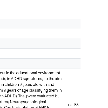
ders in the educational environment.
 study in ADHD symptoms, so the aim
in children 9 years old with and
 9 years of age classifying them in
ith ADHD). They were evaluated by
battery Neuropsychological
es_ES
in Card (adaptation of ENI) to