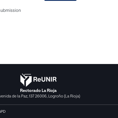
 submission
Rectorado La Rioja
venida de la Paz, 137 26006, Logroño (La Rioja)
GPD