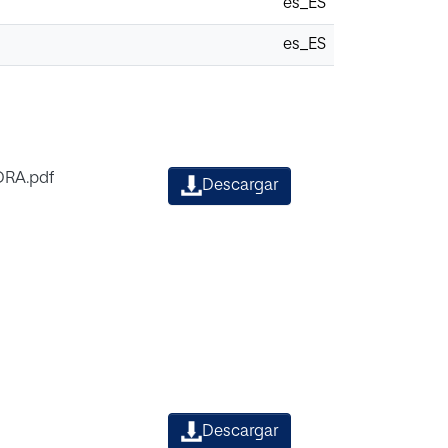
es_ES
es_ES
DRA.pdf
Descargar
Descargar