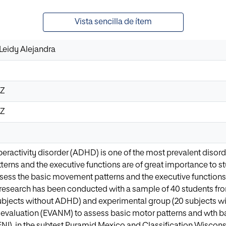
Vista sencilla de ítem
Leidy Alejandra
4Z
4Z
yperactivity disorder (ADHD) is one of the most prevalent disor
terns and the executive functions are of great importance to
assess the basic movement patterns and the executive functions 
esearch has been conducted with a sample of 40 students from
subjects without ADHD) and experimental group (20 subjects w
 evaluation (EVANM) to assess basic motor patterns and wth 
(ENI), in the subtest Pyramid Mexico and Classification Wiscons