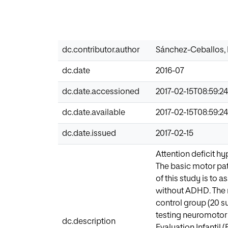
dc.contributor.author
Sánchez-Ceballos, 
dc.date
2016-07
dc.date.accessioned
2017-02-15T08:59:2
dc.date.available
2017-02-15T08:59:2
dc.date.issued
2017-02-15
Attention deficit h
The basic motor pat
of this study is to 
without ADHD. The r
control group (20 
testing neuromotor
dc.description
Evaluation Infantil 