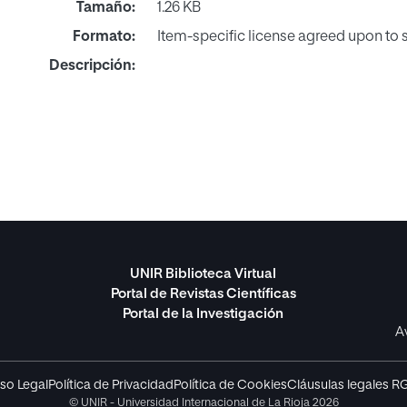
Tamaño:
1.26 KB
Formato:
Item-specific license agreed upon to
Descripción:
UNIR Biblioteca Virtual
Portal de Revistas Científicas
Portal de la Investigación
A
so Legal
Política de Privacidad
Política de Cookies
Cláusulas legales R
© UNIR - Universidad Internacional de La Rioja 2026