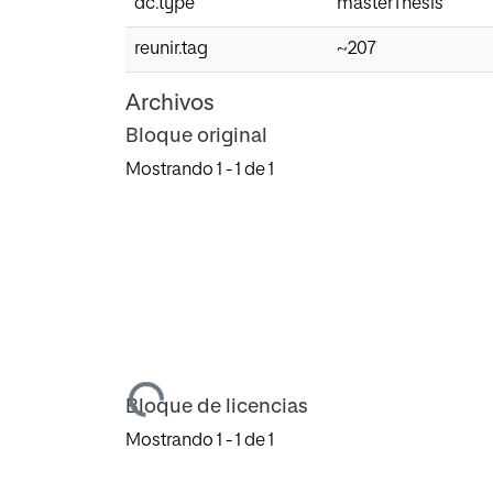
dc.type
masterThesis
reunir.tag
~207
Archivos
Bloque original
Mostrando
1 - 1 de 1
Cargando...
Bloque de licencias
Mostrando
1 - 1 de 1