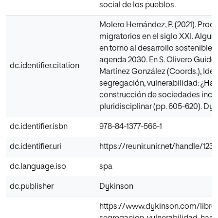
social de los pueblos.
Molero Hernández, P. (2021). Proc
migratorios en el siglo XXI. Algun
en torno al desarrollo sostenible
agenda 2030. En S. Olivero Guidob
dc.identifier.citation
Martínez González (Coords.), Iden
segregación, vulnerabilidad: ¿Hac
construcción de sociedades inclu
pluridisciplinar (pp. 605-620). Dy
dc.identifier.isbn
978-84-1377-566-1
dc.identifier.uri
https://reunir.unir.net/handle/12
dc.language.iso
spa
dc.publisher
Dykinson
https://www.dykinson.com/libro