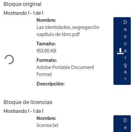
Bloque original
Mostrando
1 - 1 de 1
Nombre:
D
Las identidades, segregación
e
capítulo de libro.pdf
s
Cargando...
c
Tamaño:
a
163.65 KB
r
Formato:
g
Adobe Portable Document
a
Format
r
Descripción:
Bloque de licencias
Mostrando
1 - 1 de 1
Nombre:
D
license.txt
e