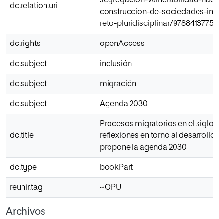
segregacion-vulnerabilidad-hacia
dc.relation.uri
construccion-de-sociedades-incl
reto-pluridisciplinar/97884137756
dc.rights
openAccess
dc.subject
inclusión
dc.subject
migración
dc.subject
Agenda 2030
Procesos migratorios en el siglo 
dc.title
reflexiones en torno al desarrollo
propone la agenda 2030
dc.type
bookPart
reunir.tag
~OPU
Archivos