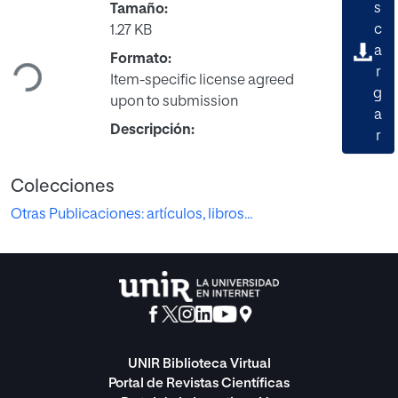
s
Tamaño:
Cargando...
c
1.27 KB
a
Formato:
r
Item-specific license agreed
g
upon to submission
a
Descripción:
r
Colecciones
Otras Publicaciones: artículos, libros...
UNIR Biblioteca Virtual
Portal de Revistas Científicas