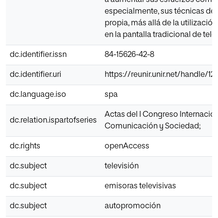
a aumentar sus esfuerzos comun
especialmente, sus técnicas d
propia, más allá de la utilizació
en la pantalla tradicional de tele
dc.identifier.issn
84-15626-42-8
dc.identifier.uri
https://reunir.unir.net/handle/1
dc.language.iso
spa
Actas del I Congreso Internacio
dc.relation.ispartofseries
Comunicación y Sociedad;
dc.rights
openAccess
dc.subject
televisión
dc.subject
emisoras televisivas
dc.subject
autopromoción