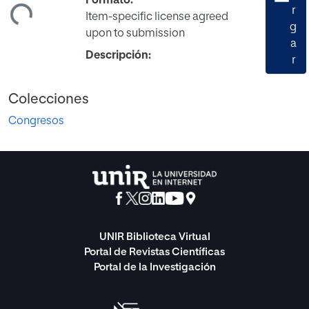
ndo...
Formato:
r
Item-specific license agreed
g
upon to submission
a
Descripción:
r
Colecciones
Congresos
UNIR Biblioteca Virtual
Portal de Revistas Científicas
Portal de la Investigación