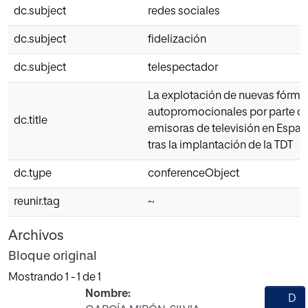
dc.subject
redes sociales
dc.subject
fidelización
dc.subject
telespectador
La explotación de nuevas fórmu
autopromocionales por parte de
dc.title
emisoras de televisión en Españ
tras la implantación de la TDT
dc.type
conferenceObject
reunir.tag
~
Archivos
Bloque original
Mostrando
1 - 1 de 1
Nombre:
D