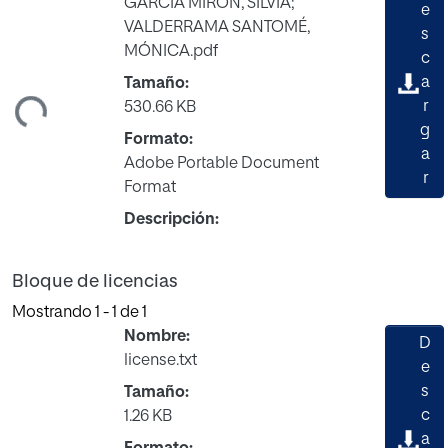
GARCÍA MIRÓN, SILVIA;
e
VALDERRAMA SANTOMÉ,
s
MÓNICA.pdf
c
a
Tamaño:
ndo...
r
530.66 KB
g
Formato:
a
Adobe Portable Document
r
Format
Descripción:
Bloque de licencias
Mostrando
1 - 1 de 1
Nombre:
D
license.txt
e
s
Tamaño:
c
1.26 KB
a