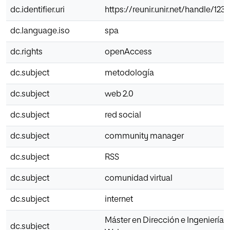
dc.identifier.uri
https://reunir.unir.net/handle/12
dc.language.iso
spa
dc.rights
openAccess
dc.subject
metodología
dc.subject
web 2.0
dc.subject
red social
dc.subject
community manager
dc.subject
RSS
dc.subject
comunidad virtual
dc.subject
internet
Máster en Dirección e Ingeniería d
dc.subject