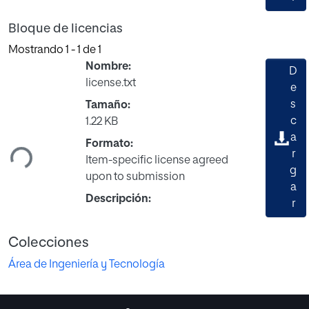
Bloque de licencias
Mostrando
1 - 1 de 1
Nombre:
D
license.txt
e
s
Tamaño:
Cargando...
c
1.22 KB
a
Formato:
r
Item-specific license agreed
g
upon to submission
a
Descripción:
r
Colecciones
Área de Ingeniería y Tecnología