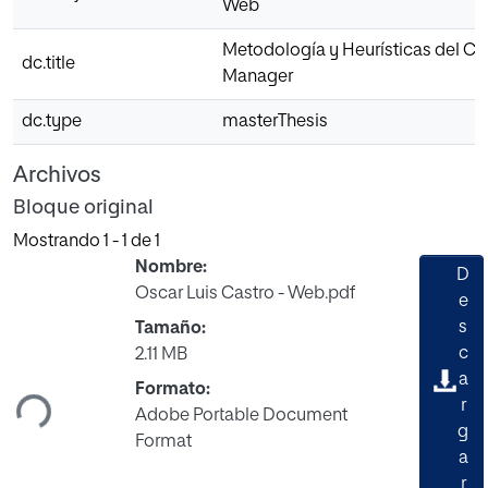
Web
Metodología y Heurísticas del 
dc.title
Manager
dc.type
masterThesis
Archivos
Bloque original
Mostrando
1 - 1 de 1
Nombre:
D
Oscar Luis Castro - Web.pdf
e
s
Tamaño:
Cargando...
c
2.11 MB
a
Formato:
r
Adobe Portable Document
g
Format
a
r