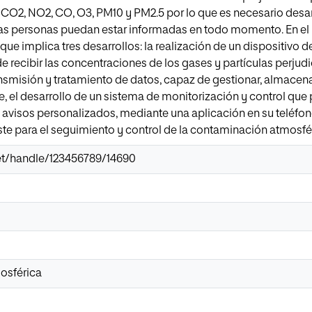
CO2, NO2, CO, O3, PM10 y PM2.5 por lo que es necesario desar
las personas puedan estar informadas en todo momento. En el 
ue implica tres desarrollos: la realización de un dispositivo 
 recibir las concentraciones de los gases y partículas perjudic
smisión y tratamiento de datos, capaz de gestionar, almacenar
te, el desarrollo de un sistema de monitorización y control que
isos personalizados, mediante una aplicación en su teléfono m
te para el seguimiento y control de la contaminación atmosfé
.net/handle/123456789/14690
osférica