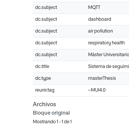
dc.subject
MQTT
dc.subject
dashboard
dc.subject
air pollution
dc.subject
respiratory health
dc.subject
Máster Universitario
dc.title
Sistema de seguimi
dc.type
masterThesis
reunir.tag
~MUI4.0
Archivos
Bloque original
Mostrando
1 - 1 de 1