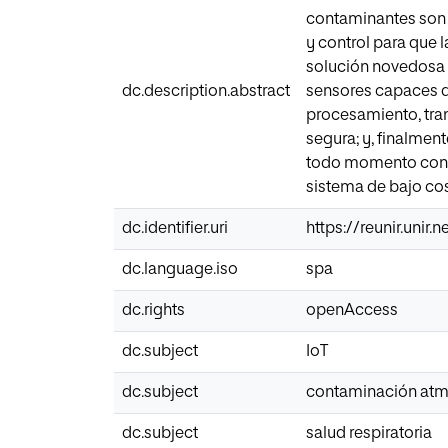
contaminantes son 
y control para que 
solución novedosa q
dc.description.abstract
sensores capaces de
procesamiento, tran
segura; y, finalmen
todo momento con av
sistema de bajo cos
dc.identifier.uri
https://reunir.unir
dc.language.iso
spa
dc.rights
openAccess
dc.subject
IoT
dc.subject
contaminación atm
dc.subject
salud respiratoria