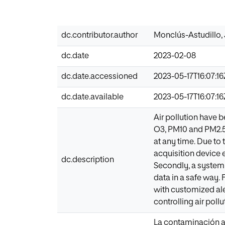
dc.contributor.author
Monclús-Astudillo, 
dc.date
2023-02-08
dc.date.accessioned
2023-05-17T16:07:16
dc.date.available
2023-05-17T16:07:16
Air pollution have 
O3, PM10 and PM2.5.
at any time. Due to 
acquisition device 
dc.description
Secondly, a system 
data in a safe way.
with customized ale
controlling air pollu
La contaminación at