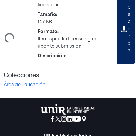
D
license.txt
e
s
Tamaño:
c
1.27 KB
a
Formato:
r
ndo...
Item-specific license agreed
g
upon to submission
a
Descripción:
r
Colecciones
Área de Educación
UNIR Biblioteca Virtual