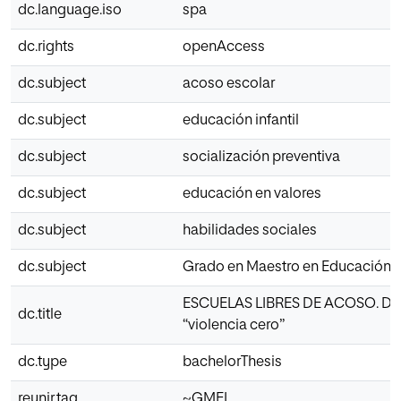
dc.language.iso
spa
dc.rights
openAccess
dc.subject
acoso escolar
dc.subject
educación infantil
dc.subject
socialización preventiva
dc.subject
educación en valores
dc.subject
habilidades sociales
dc.subject
Grado en Maestro en Educación In
ESCUELAS LIBRES DE ACOSO. Desd
dc.title
“violencia cero”
dc.type
bachelorThesis
reunir.tag
~GMEI