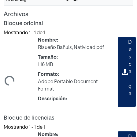
Archivos
Bloque original
Mostrando
1 - 1 de 1
Nombre:
D
Risueño Bañuls, Natividad.pdf
e
s
Tamaño:
c
1.16 MB
a
Formato:
r
ndo...
Adobe Portable Document
g
Format
a
Descripción:
r
Bloque de licencias
Mostrando
1 - 1 de 1
Nombre: