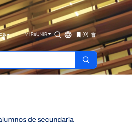
da
Mi ReUNIR
(0)
n alumnos de secundaria