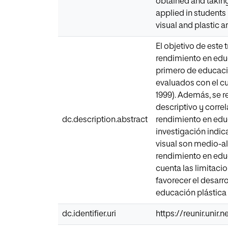
obtained and taking
applied in students
visual and plastic 
El objetivo de este t
rendimiento en educ
primero de educació
evaluados con el cu
1999). Además, se re
descriptivo y correl
dc.description.abstract
rendimiento en educ
investigación indic
visual son medio-alt
rendimiento en educ
cuenta las limitaci
favorecer el desarro
educación plástica y
dc.identifier.uri
https://reunir.unir