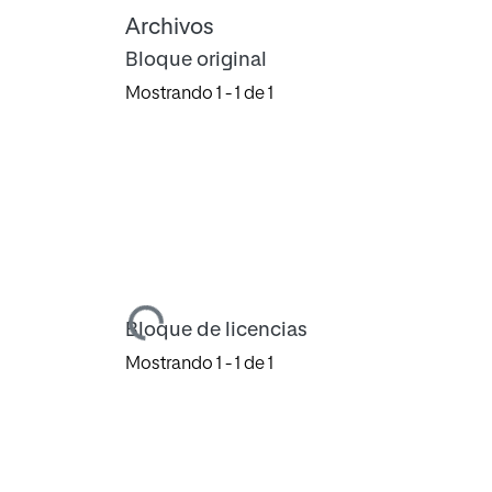
Archivos
Bloque original
Mostrando
1 - 1 de 1
Cargando...
Bloque de licencias
Mostrando
1 - 1 de 1