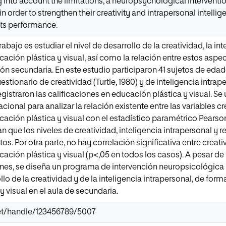
 into account the limitations, a neuropsychological interven
 in order to strengthen their creativity and intrapersonal inte
arts performance.
rabajo es estudiar el nivel de desarrollo de la creatividad, la in
ación plástica y visual, así como la relación entre estos asp
n secundaria. En este estudio participaron 41 sujetos de edad
estionario de creatividad (Turtle, 1980) y de inteligencia intr
gistraron las calificaciones en educación plástica y visual. Se
acional para analizar la relación existente entre las variables cr
ación plástica y visual con el estadístico paramétrico Pearson
an que los niveles de creatividad, inteligencia intrapersonal y
os. Por otra parte, no hay correlación significativa entre creati
ación plástica y visual (p<,05 en todos los casos). A pesar de
ones, se diseña un programa de intervención neuropsicológica
llo de la creatividad y de la inteligencia intrapersonal, de for
 visual en el aula de secundaria.
.net/handle/123456789/5007