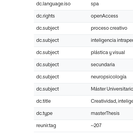
dc.language.iso
spa
dc.rights
openAccess
dc.subject
proceso creativo
dc.subject
inteligencia intrape
dc.subject
plástica y visual
dc.subject
secundaria
dc.subject
neuropsicología
dc.subject
Máster Universitar
dc.title
Creatividad, inteli
dc.type
masterThesis
reunir.tag
~207