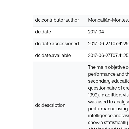
dc.contributor.author
Moncalián-Montes,
dc.date
2017-04
dc.date.accessioned
2017-06-27T07:41:2
dc.date.available
2017-06-27T07:41:2
The main objetive of 
performance and the
secondary education
questionnaire of cre
1999). In adittion, 
was used to analyse 
dc.description
performance using th
intelligence and vi
show a statistically