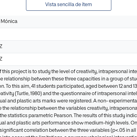
Vista sencilla de ítem
 Mónica
5Z
5Z
this project is to study the level of creativity, intrapersonal int
 relationship between these three capacities in a group of stud
. To this aim, 41 students participated, aged between 12 and 
ativity (Turtle, 1980) and the questionnaire of intrapersonal in
visual and plastic arts marks were registered. A non- experiment
the relationship between the variables creativity, intrapersonal
e statistics parametric Pearson. The results of this study indica
sual and plastic arts performance show medium-high levels. On t
 significant correlation between the three variables (p<.05 in all