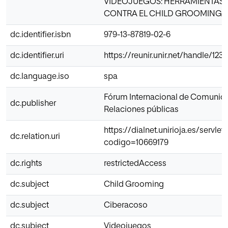
VIDEOJUEGOS: HERRAMIENTAS 
CONTRA EL CHILD GROOMING
dc.identifier.isbn
979-13-87819-02-6
dc.identifier.uri
https://reunir.unir.net/handle/12
dc.language.iso
spa
Fórum Internacional de Comunica
dc.publisher
Relaciones públicas
https://dialnet.unirioja.es/servlet/
dc.relation.uri
codigo=10669179
dc.rights
restrictedAccess
dc.subject
Child Grooming
dc.subject
Ciberacoso
dc.subject
Videojuegos