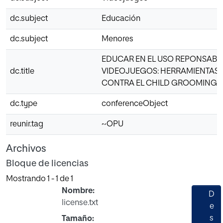
dc.subject
Educación
dc.subject
Menores
EDUCAR EN EL USO REPONSABL
dc.title
VIDEOJUEGOS: HERRAMIENTAS 
CONTRA EL CHILD GROOMING
dc.type
conferenceObject
reunir.tag
~OPU
Archivos
Bloque de licencias
Mostrando
1 - 1 de 1
Nombre:
D
license.txt
e
s
Tamaño: