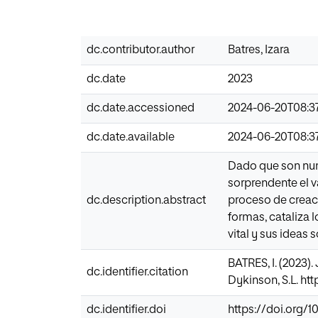
dc.contributor.author
Batres, Izara
dc.date
2023
dc.date.accessioned
2024-06-20T08:3
dc.date.available
2024-06-20T08:3
Dado que son nume
sorprendente el v
dc.description.abstract
proceso de creaci
formas, cataliza l
vital y sus ideas
BATRES, I. (2023)
dc.identifier.citation
Dykinson, S.L. htt
dc.identifier.doi
https://doi.org/1