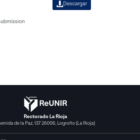
Descargar
 submission
Rectorado La Rioja
venida de la Paz, 137 26006, Logroño (La Rioja)