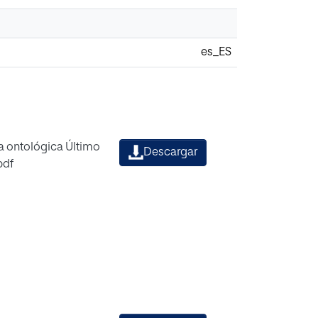
es_ES
a ontológica Último
Descargar
pdf