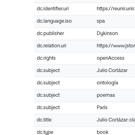
dc.identifier.uri
https://reunir.un
dc.language.iso
spa
dc.publisher
Dykinson
dc.relation.uri
https://www.jstor
dc.rights
openAccess
dc.subject
Julio Cortázar
dc.subject
ontología
dc.subject
poemas
dc.subject
París
dc.title
Julio Cortázar: c
dc.type
book