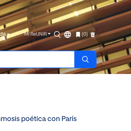
da
Mi ReUNIR
(0)
smosis poética con París