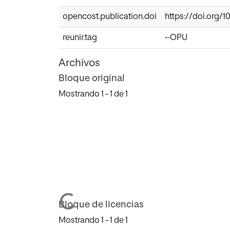
opencost.publication.doi
https://doi.org/1
reunir.tag
~OPU
Archivos
Bloque original
Mostrando
1 - 1 de 1
Cargando...
Bloque de licencias
Mostrando
1 - 1 de 1