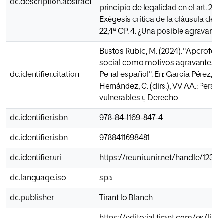
dc.description.abstract
principio de legalidad en el art. 22,
Exégesis crítica de la cláusula de c
22,4ª CP. 4. ¿Una posible agravant
Bustos Rubio, M. (2024). "Aporofo
social como motivos agravantes 
dc.identifier.citation
Penal español". En: García Pérez, 
Hernández, C. (dirs.), VV. AA.: Per
vulnerables y Derecho
dc.identifier.isbn
978-84-1169-847-4
dc.identifier.isbn
9788411698481
dc.identifier.uri
https://reunir.unir.net/handle/12
dc.language.iso
spa
dc.publisher
Tirant lo Blanch
https://editorial.tirant.com/es/li