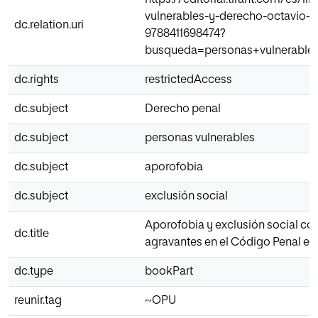
vulnerables-y-derecho-octavio-g
dc.relation.uri
9788411698474?
busqueda=personas+vulnerable
dc.rights
restrictedAccess
dc.subject
Derecho penal
dc.subject
personas vulnerables
dc.subject
aporofobia
dc.subject
exclusión social
Aporofobia y exclusión social c
dc.title
agravantes en el Código Penal es
dc.type
bookPart
reunir.tag
~OPU