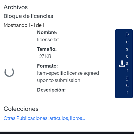
Archivos
Bloque de licencias
Mostrando
1 - 1 de 1
Nombre:
D
license.txt
e
s
Tamaño:
c
1.27 KB
a
Formato:
r
Cargando...
Item-specific license agreed
g
upon to submission
a
Descripción:
r
Colecciones
Otras Publicaciones: artículos, libros...