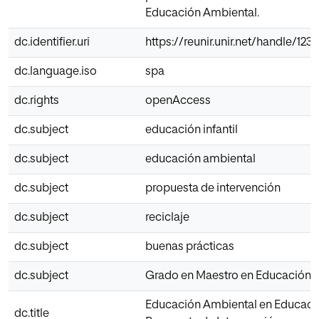
Educación Ambiental.
dc.identifier.uri
https://reunir.unir.net/handle/12
dc.language.iso
spa
dc.rights
openAccess
dc.subject
educación infantil
dc.subject
educación ambiental
dc.subject
propuesta de intervención
dc.subject
reciclaje
dc.subject
buenas prácticas
dc.subject
Grado en Maestro en Educación In
Educación Ambiental en Educación
dc.title