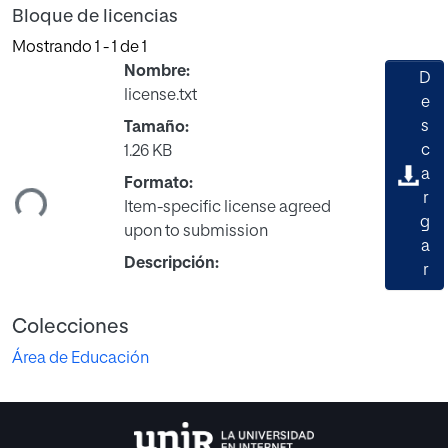
Bloque de licencias
Mostrando
1 - 1 de 1
Nombre:
D
license.txt
e
s
Tamaño:
c
1.26 KB
a
Formato:
ndo...
r
Item-specific license agreed
g
upon to submission
a
Descripción:
r
Colecciones
Área de Educación