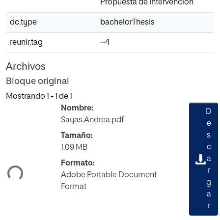
Propuesta de Intervención
dc.type
bachelorThesis
reunir.tag
~4
Archivos
Bloque original
Mostrando
1 - 1 de 1
Nombre:
D
Sayas.Andrea.pdf
e
s
Tamaño:
c
1.09 MB
a
Formato:
ndo...
r
Adobe Portable Document
g
Format
a
r