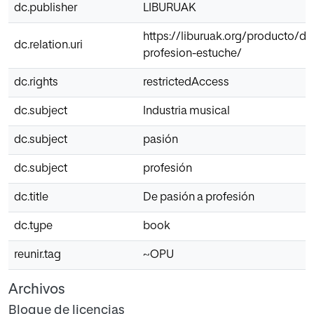
dc.publisher
LIBURUAK
https://liburuak.org/producto/de
dc.relation.uri
profesion-estuche/
dc.rights
restrictedAccess
dc.subject
Industria musical
dc.subject
pasión
dc.subject
profesión
dc.title
De pasión a profesión
dc.type
book
reunir.tag
~OPU
Archivos
Bloque de licencias