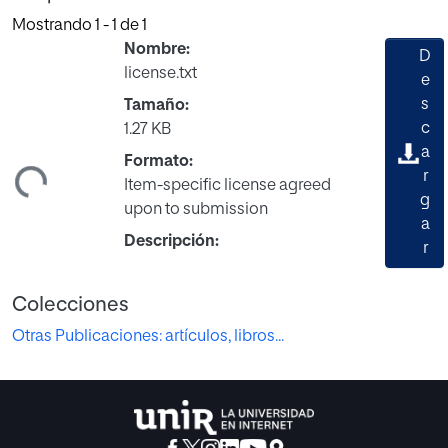
Mostrando
1 - 1 de 1
Nombre:
D
license.txt
e
s
Tamaño:
c
1.27 KB
a
Formato:
ndo...
r
Item-specific license agreed
g
upon to submission
a
Descripción:
r
Colecciones
Otras Publicaciones: artículos, libros...