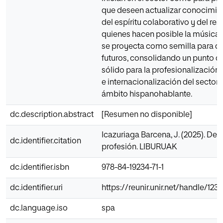
que deseen actualizar conocimie
del espíritu colaborativo y del re
quienes hacen posible la música,
se proyecta como semilla para de
futuros, consolidando un punto de
sólido para la profesionalización,
e internacionalización del sector 
ámbito hispanohablante.
dc.description.abstract
[Resumen no disponible]
Icazuriaga Barcena, J. (2025). De 
dc.identifier.citation
profesión. LIBURUAK
dc.identifier.isbn
978-84-19234-71-1
dc.identifier.uri
https://reunir.unir.net/handle/12
dc.language.iso
spa