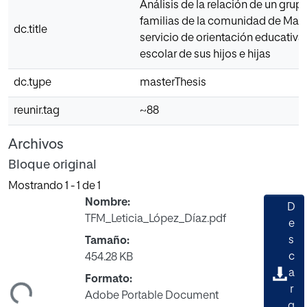
Análisis de la relación de un grup
familias de la comunidad de Madr
dc.title
servicio de orientación educativa
escolar de sus hijos e hijas
dc.type
masterThesis
reunir.tag
~88
Archivos
Bloque original
Mostrando
1 - 1 de 1
Nombre:
D
TFM_Leticia_López_Díaz.pdf
e
s
Tamaño:
c
454.28 KB
ando...
a
Formato:
r
Adobe Portable Document
g