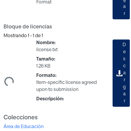
Format
a
r
Bloque de licencias
Mostrando
1 - 1 de 1
Nombre:
D
license.txt
e
s
Tamaño:
c
1.26 KB
ando...
a
Formato:
r
Item-specific license agreed
g
upon to submission
a
Descripción:
r
Colecciones
Área de Educación