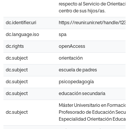
respecto al Servicio de Orientació
centro de sus hijos/as.
dc.identifier.uri
https://reunir.unir.net/handle/12
dc.language.iso
spa
dc.rights
openAccess
dc.subject
orientación
dc.subject
escuela de padres
dc.subject
psicopedagogía
dc.subject
educación secundaria
Máster Universitario en Formació
dc.subject
Profesorado de Educación Secun
Especialidad Orientación Educati