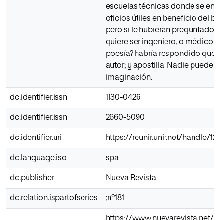
escuelas técnicas donde se en
oficios útiles en beneficio del 
pero si le hubieran preguntado 
quiere ser ingeniero, o médico, 
poesía? habría respondido que sí
autor; y apostilla: Nadie puede viv
imaginación.
dc.identifier.issn
1130-0426
dc.identifier.issn
2660-5090
dc.identifier.uri
https://reunir.unir.net/handle/1
dc.language.iso
spa
dc.publisher
Nueva Revista
dc.relation.ispartofseries
;nº181
https://www.nuevarevista.net/r