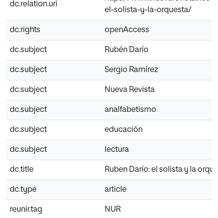
dc.relation.uri
el-solista-y-la-orquesta/
dc.rights
openAccess
dc.subject
Rubén Darío
dc.subject
Sergio Ramírez
dc.subject
Nueva Revista
dc.subject
analfabetismo
dc.subject
educación
dc.subject
lectura
dc.title
Ruben Darío: el solista y la orqu
dc.type
article
reunir.tag
NUR