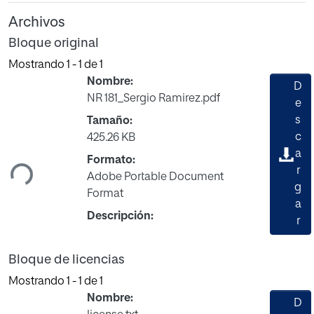
Archivos
Bloque original
Mostrando
1 - 1 de 1
Nombre:
D
NR 181_Sergio Ramirez.pdf
e
s
Tamaño:
gando...
c
425.26 KB
a
Formato:
r
Adobe Portable Document
g
Format
a
Descripción:
r
Bloque de licencias
Mostrando
1 - 1 de 1
Nombre:
D