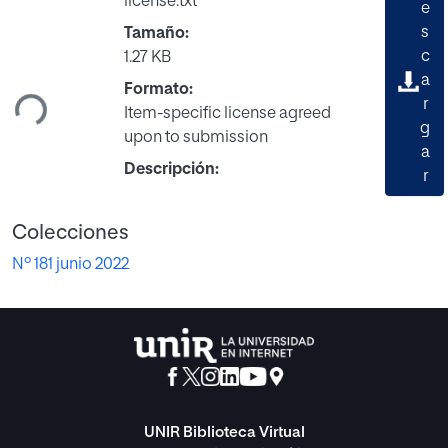
license.txt
e
s
Tamaño:
gando...
c
1.27 KB
a
Formato:
r
Item-specific license agreed
g
upon to submission
a
Descripción:
r
Colecciones
Nº 181 junio 2022
UNIR Biblioteca Virtual