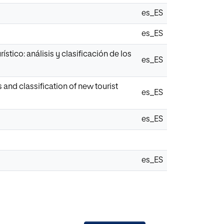
es_ES
es_ES
stico: análisis y clasificación de los
es_ES
 and classification of new tourist
es_ES
es_ES
es_ES