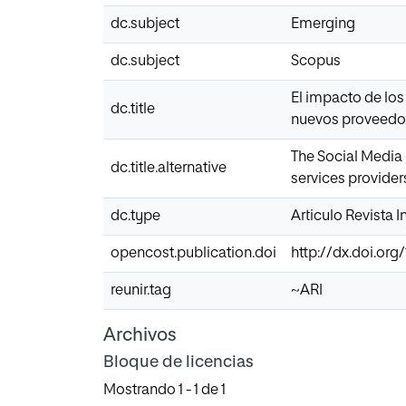
dc.subject
Emerging
dc.subject
Scopus
El impacto de los 
dc.title
nuevos proveedore
The Social Media i
dc.title.alternative
services provider
dc.type
Articulo Revista 
opencost.publication.doi
http://dx.doi.org
reunir.tag
~ARI
Archivos
Bloque de licencias
Mostrando
1 - 1 de 1