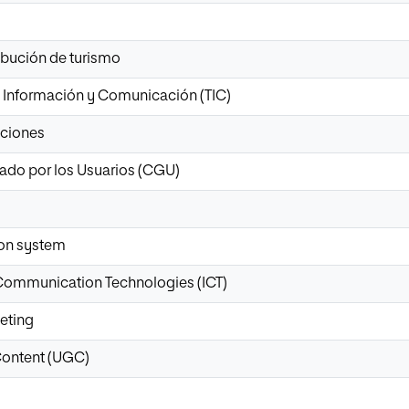
ibución de turismo
a Información y Comunicación (TIC)
aciones
do por los Usuarios (CGU)
ion system
Communication Technologies (ICT)
eting
Content (UGC)