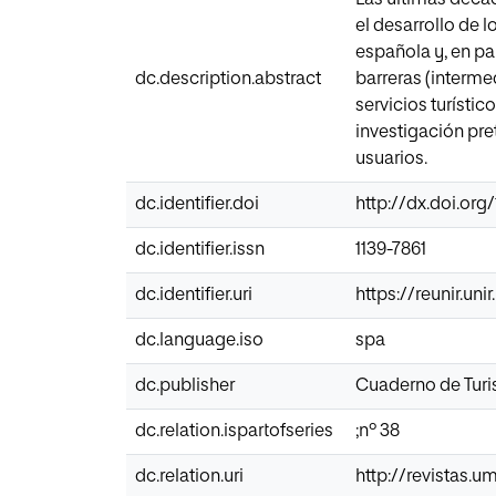
el desarrollo de l
española y, en par
dc.description.abstract
barreras (interme
servicios turístico
investigación pre
usuarios.
dc.identifier.doi
http://dx.doi.org
dc.identifier.issn
1139-7861
dc.identifier.uri
https://reunir.un
dc.language.iso
spa
dc.publisher
Cuaderno de Tur
dc.relation.ispartofseries
;nº 38
dc.relation.uri
http://revistas.u