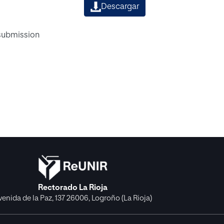
Descargar
 submission
Rectorado La Rioja
venida de la Paz, 137 26006, Logroño (La Rioja)