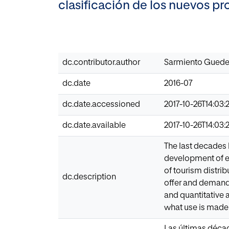
clasificación de los nuevos pr
dc.contributor.author
Sarmiento Guede
dc.date
2016-07
dc.date.accessioned
2017-10-26T14:03:
dc.date.available
2017-10-26T14:03:
The last decades
development of el
of tourism distrib
dc.description
offer and demand. 
and quantitative 
what use is made f
Las últimas décad