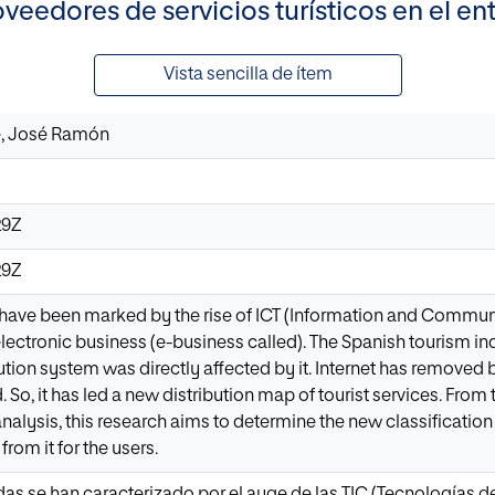
oveedores de servicios turísticos en el en
Vista sencilla de ítem
, José Ramón
29Z
29Z
 have been marked by the rise of ICT (Information and Commun
ectronic business (e-business called). The Spanish tourism indu
ution system was directly affected by it. Internet has removed 
So, it has led a new distribution map of tourist services. From t
analysis, this research aims to determine the new classificatio
rom it for the users.
as se han caracterizado por el auge de las TIC (Tecnologías 