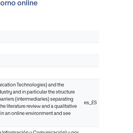
torno online
ication Technologies) and the
stry and in particular the structure
barriers (intermediaries) separating
es_ES
he literature review and a qualitative
n in an online environment and see
de Información y Comunicación) y por