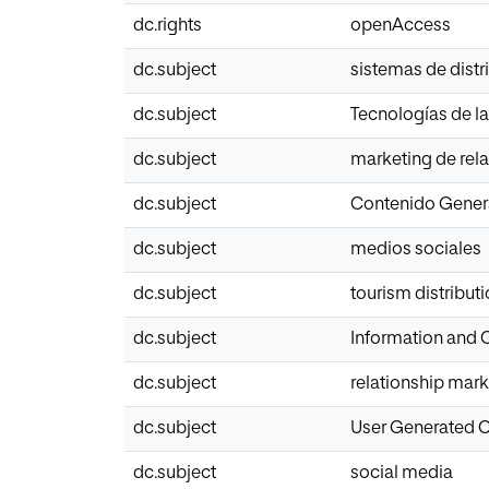
dc.rights
openAccess
dc.subject
sistemas de distr
dc.subject
Tecnologías de l
dc.subject
marketing de rel
dc.subject
Contenido Genera
dc.subject
medios sociales
dc.subject
tourism distribut
dc.subject
Information and 
dc.subject
relationship mark
dc.subject
User Generated 
dc.subject
social media