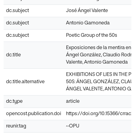
dc.subject
José Ángel Valente
dc.subject
Antonio Gamoneda
dc.subject
Poetic Group of the 50s
Exposiciones de la mentira en e
dc.title
Ángel González, Claudio Rodrí
Valente, Antonio Gamoneda
EXHIBITIONS OF LIES IN THE 
dc.title.alternative
50S: ÁNGEL GONZÁLEZ, CLAU
ÁNGEL VALENTE, ANTONIO 
dc.type
article
opencost.publication.doi
https://doi.org/10.15366/crrac2
reunir.tag
~OPU