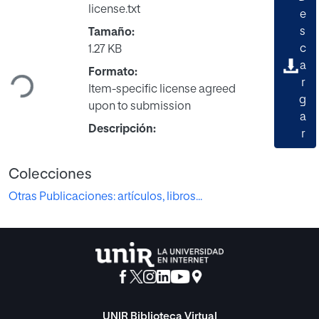
license.txt
e
s
Tamaño:
Cargando...
c
1.27 KB
a
Formato:
r
Item-specific license agreed
g
upon to submission
a
Descripción:
r
Colecciones
Otras Publicaciones: artículos, libros...
UNIR Biblioteca Virtual