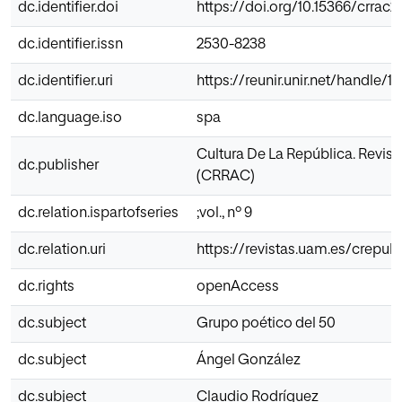
dc.identifier.doi
https://doi.org/10.15366/crrac2
dc.identifier.issn
2530-8238
dc.identifier.uri
https://reunir.unir.net/handle/
dc.language.iso
spa
Cultura De La República. Revista
dc.publisher
(CRRAC)
dc.relation.ispartofseries
;vol., nº 9
dc.relation.uri
https://revistas.uam.es/crepub
dc.rights
openAccess
dc.subject
Grupo poético del 50
dc.subject
Ángel González
dc.subject
Claudio Rodríguez