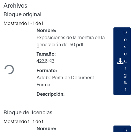
Archivos
Bloque original
Mostrando
1 - 1 de 1
Nombre:
D
Exposiciones de la mentira en la
e
generación del 50.pdf
s
Cargando...
c
Tamaño:
a
422.6 KB
r
Formato:
g
Adobe Portable Document
a
Format
r
Descripción:
Bloque de licencias
Mostrando
1 - 1 de 1
Nombre:
D