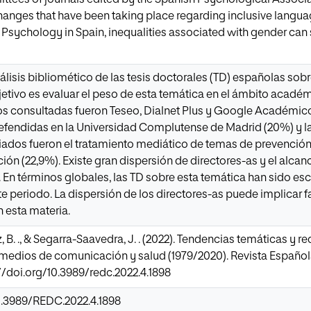
anges that have been taking place regarding inclusive language
e Psychology in Spain, inequalities associated with gender can 
álisis bibliomético de las tesis doctorales (TD) españolas s
jetivo es evaluar el peso de esta temática en el ámbito académi
s consultadas fueron Teseo, Dialnet Plus y Google Académico.
fendidas en la Universidad Complutense de Madrid (20%) y la 
ados fueron el tratamiento mediático de temas de prevención
ición (22,9%). Existe gran dispersión de directores-as y el alc
. En términos globales, las TD sobre esta temática han sido esc
e periodo. La dispersión de los directores-as puede implicar 
 esta materia.
B. ., & Segarra-Saavedra, J. . (2022). Tendencias temáticas y re
medios de comunicación y salud (1979/2020). Revista Español
://doi.org/10.3989/redc.2022.4.1898
10.3989/REDC.2022.4.1898