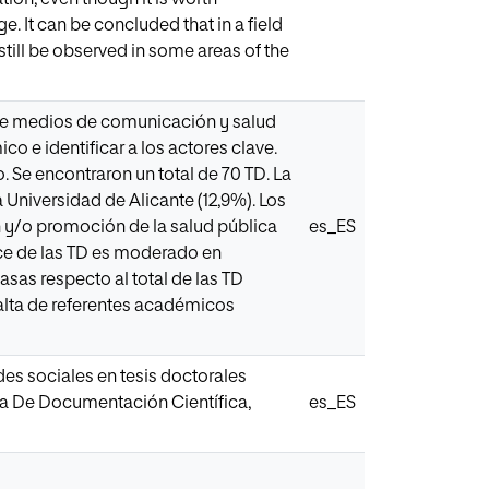
. It can be concluded that in a field
still be observed in some areas of the
obre medios de comunicación y salud
co e identificar a los actores clave.
 Se encontraron un total de 70 TD. La
Universidad de Alicante (12,9%). Los
 y/o promoción de la salud pública
es_ES
ance de las TD es moderado en
asas respecto al total de las TD
falta de referentes académicos
des sociales en tesis doctorales
a De Documentación Científica,
es_ES