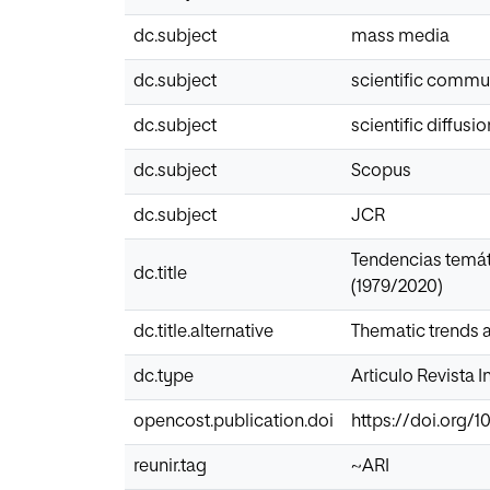
dc.subject
mass media
dc.subject
scientific commu
dc.subject
scientific diffusio
dc.subject
Scopus
dc.subject
JCR
Tendencias temát
dc.title
(1979/2020)
dc.title.alternative
Thematic trends a
dc.type
Articulo Revista 
opencost.publication.doi
https://doi.org/
reunir.tag
~ARI