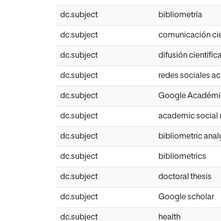
dc.subject
bibliometría
dc.subject
comunicación cie
dc.subject
difusión científic
dc.subject
redes sociales 
dc.subject
Google Académi
dc.subject
academic social
dc.subject
bibliometric anal
dc.subject
bibliometrics
dc.subject
doctoral thesis
dc.subject
Google scholar
dc.subject
health