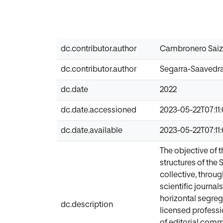
dc.contributor.author
Cambronero Saiz,
dc.contributor.author
Segarra-Saavedra
dc.date
2022
dc.date.accessioned
2023-05-22T07:11
dc.date.available
2023-05-22T07:11
The objective of 
structures of the
collective, throu
scientific journal
horizontal segreg
dc.description
licensed professio
of editorial comm