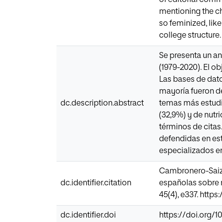
mentioning the ch
so feminized, lik
college structure.
Se presenta un an
(1979-2020). El ob
Las bases de dato
mayoría fueron de
dc.description.abstract
temas más estudi
(32,9%) y de nutr
términos de citas
defendidas en est
especializados en
Cambronero-Saiz, 
dc.identifier.citation
españolas sobre 
45(4), e337. https
dc.identifier.doi
https://doi.org/