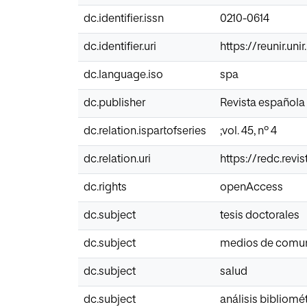
dc.identifier.issn
0210-0614
dc.identifier.uri
https://reunir.un
dc.language.iso
spa
dc.publisher
Revista española
dc.relation.ispartofseries
;vol. 45, nº 4
dc.relation.uri
https://redc.revi
dc.rights
openAccess
dc.subject
tesis doctorales
dc.subject
medios de comu
dc.subject
salud
dc.subject
análisis bibliomé