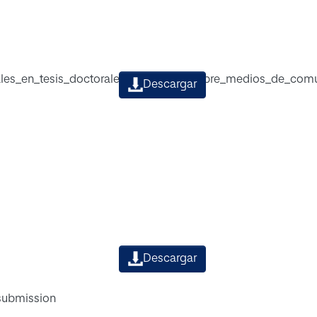
ales_en_tesis_doctorales_españolas_sobre_medios_de_comu
Descargar
Descargar
 submission