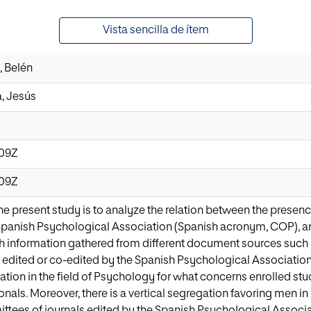
Vista sencilla de ítem
 Belén
, Jesús
:09Z
:09Z
the present study is to analyze the relation between the pre
 Spanish Psychological Association (Spanish acronym, COP), and 
gh information gathered from different document sources such
s edited or co-edited by the Spanish Psychological Association.
ation in the field of Psychology for what concerns enrolled st
nals. Moreover, there is a vertical segregation favoring men in 
ittees of journals edited by the Spanish Psychological Associat