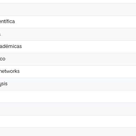
ntífica
a
académicas
co
 networks
ysis