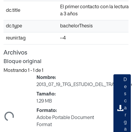
El primer contacto con la lectura e
dc.title
a 3 años
dc.type
bachelorThesis
reunir.tag
~4
Archivos
Bloque original
Mostrando
1 - 1 de 1
Nombre:
D
2013_07_19_TFG_ESTUDIO_DEL_TRABAJO.p
e
s
Tamaño:
c
1.29 MB
a
ndo...
Formato:
r
Adobe Portable Document
g
Format
a