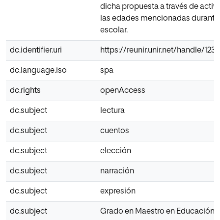
dicha propuesta a través de activ
las edades mencionadas durante
escolar.
dc.identifier.uri
https://reunir.unir.net/handle/12
dc.language.iso
spa
dc.rights
openAccess
dc.subject
lectura
dc.subject
cuentos
dc.subject
elección
dc.subject
narración
dc.subject
expresión
dc.subject
Grado en Maestro en Educación In