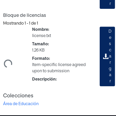
r
Bloque de licencias
Mostrando
1 - 1 de 1
Nombre:
D
license.txt
e
s
Tamaño:
c
1.26 KB
a
ndo...
Formato:
r
Item-specific license agreed
g
upon to submission
a
Descripción:
r
Colecciones
Área de Educación