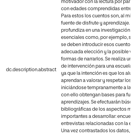
motivador con la lectura por part
con edades comprendidas entre 1 
Para estos los cuentos son, al m
fuente de disfrute y aprendizaje. Po
profundiza en una investigación 
esenciales como, por ejemplo, sa
se deben introducir esos cuentos,
adecuada elección y la posible v
formas de narrarlos. Se realiza u
de intervención para una escuela d
dc.description.abstract
ya que la intención es que los al
aprendan a valorar y respetar los
iniciándose tempranamente a la le
con ello obtengan bases para fut
aprendizajes. Se efectuarán bús
bibliográficas de los aspectos m
importantes a desarrollar: encues
entrevistas relacionadas con la e
Una vez contrastados los datos, se