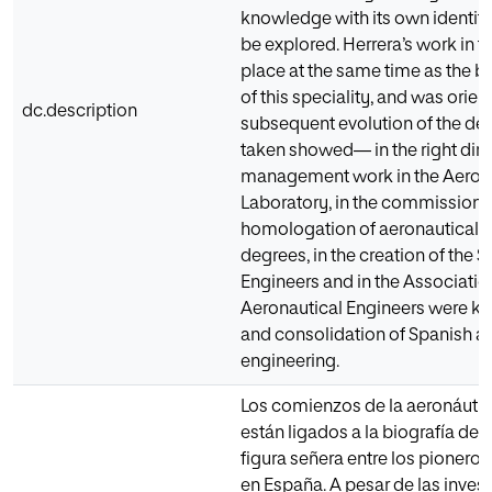
knowledge with its own identit
be explored. Herrera’s work in th
place at the same time as the b
of this speciality, and was orie
dc.description
subsequent evolution of the de
taken showed— in the right dire
management work in the Aero
Laboratory, in the commission f
homologation of aeronautical 
degrees, in the creation of the S
Engineers and in the Associatio
Aeronautical Engineers were key
and consolidation of Spanish a
engineering.
Los comienzos de la aeronáuti
están ligados a la biografía de E
figura señera entre los pioneros
en España. A pesar de las inves