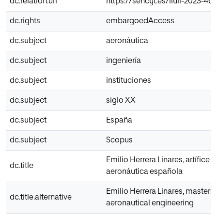
dc.relation.uri
https://sehcyt.es/llull-2023-46
dc.rights
embargoedAccess
dc.subject
aeronáutica
dc.subject
ingeniería
dc.subject
instituciones
dc.subject
siglo XX
dc.subject
España
dc.subject
Scopus
Emilio Herrera Linares, artífice d
dc.title
aeronáutica española
Emilio Herrera Linares, masterm
dc.title.alternative
aeronautical engineering