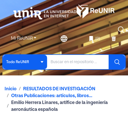
Mi ReUNIR
(0)
Todo ReUNIR
Inicio
RESULTADOS DE INVESTIGACIÓN
Otras Publicaciones: artículos, libros...
Emilio Herrera Linares, artífice de la ingeniería
aeronáutica española