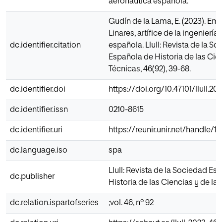
aeronáutica española.
Gudín de la Lama, E. (2023). Emi
Linares, artífice de la ingenierí
dc.identifier.citation
española. Llull: Revista de la S
Española de Historia de las Cien
Técnicas, 46(92), 39-68.
dc.identifier.doi
https://doi.org/10.47101/llull.2
dc.identifier.issn
0210-8615
dc.identifier.uri
https://reunir.unir.net/handle/
dc.language.iso
spa
Llull: Revista de la Sociedad Es
dc.publisher
Historia de las Ciencias y de las
dc.relation.ispartofseries
;vol. 46, nº 92