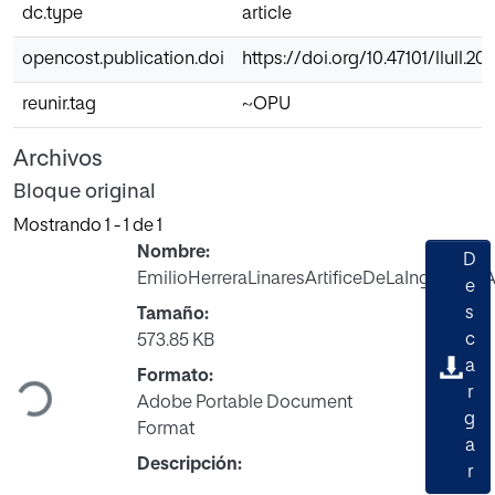
dc.type
article
opencost.publication.doi
https://doi.org/10.47101/llull.2
reunir.tag
~OPU
Archivos
Bloque original
Mostrando
1 - 1 de 1
Nombre:
D
EmilioHerreraLinaresArtificeDeLaIngenieria
e
s
Tamaño:
c
573.85 KB
Cargando...
a
Formato:
r
Adobe Portable Document
g
Format
a
Descripción:
r