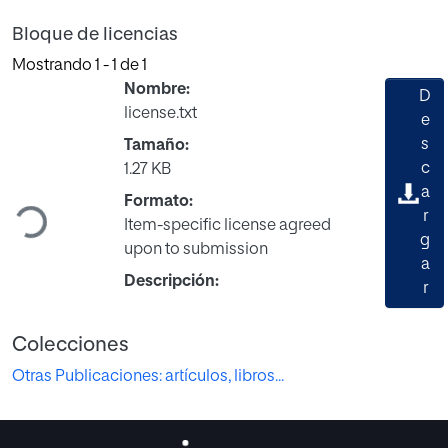
Bloque de licencias
Mostrando
1 - 1 de 1
Nombre:
D
license.txt
e
s
Tamaño:
c
1.27 KB
Cargando...
a
Formato:
r
Item-specific license agreed
g
upon to submission
a
Descripción:
r
Colecciones
Otras Publicaciones: artículos, libros...