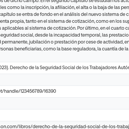
os de dicho campo. En el segundo capítulo se estudian los ac
les como la inscripción, la afiliación, el alta o la baja de las 
 capítulo se entra de fondo en el análisis del nuevo sistema de
enta propia, tanto en el sistema de cotización, como en los s
 aplicables al sistema de cotización. Por último, en el cuarto c
seguridad social, desde la incapacidad temporal, las prestac
permanente, jubilación o prestación por cese de actividad, ent
rsonas beneficiarias, como la base reguladora, la cuantía de la
2023). Derecho de la Seguridad Social de los Trabajadores Au
.net/handle/123456789/16390
son.com/libros/derecho-de-la-seguridad-social-de-los-tra