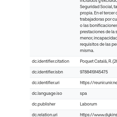
incluidos y excluid
Seguridad Social, ta
propia. En el tercer
trabajadoras por cu
o las bonificaciones
prestaciones de la 
menor, incapacidad 
requisitos de las pe
misma.
dc.identifier.citation
Poquet Catalá, R. (
dc.identifier.isbn
9788419145475
dc.identifier.uri
https://reunir.unir
dc.language.iso
spa
dc.publisher
Laborum
dc.relation.uri
https://www.dykin