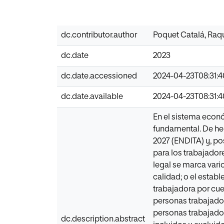
dc.contributor.author
Poquet Catalá, Raq
dc.date
2023
dc.date.accessioned
2024-04-23T08:31:
dc.date.available
2024-04-23T08:31:
En el sistema econó
fundamental. De he
2027 (ENDITA) y, po
para los trabajador
legal se marca vari
calidad; o el estab
trabajadora por cue
personas trabajador
personas trabajador
dc.description.abstract