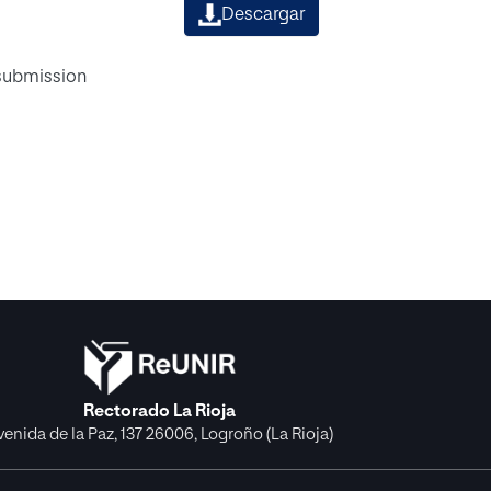
Descargar
 submission
Rectorado La Rioja
venida de la Paz, 137 26006, Logroño (La Rioja)