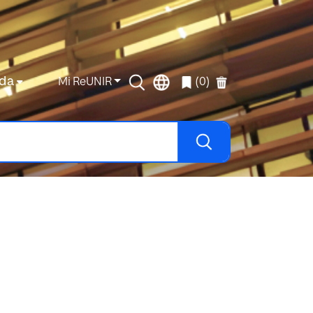
da
Mi ReUNIR
(0)