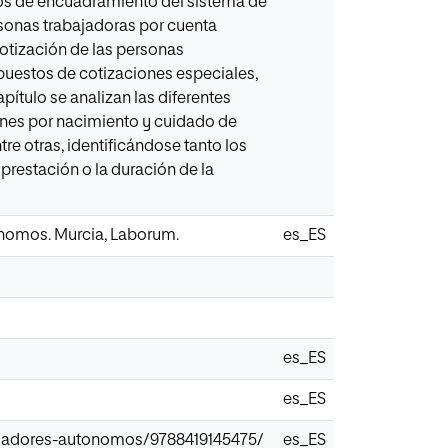
tos de encuadramiento del sistema de
personas trabajadoras por cuenta
 cotización de las personas
upuestos de cotizaciones especiales,
apítulo se analizan las diferentes
iones por nacimiento y cuidado de
re otras, identificándose tanto los
 prestación o la duración de la
tónomos. Murcia, Laborum.
es_ES
es_ES
es_ES
bajadores-autonomos/9788419145475/
es_ES