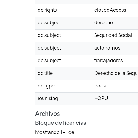
dc.rights
closedAccess
dc.subject
derecho
dc.subject
Seguridad Social
dc.subject
autónomos
dc.subject
trabajadores
dc.title
Derecho de la Segu
dc.type
book
reunir.tag
~OPU
Archivos
Bloque de licencias
Mostrando
1 - 1 de 1