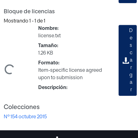
Bloque de licencias
Mostrando
1 - 1 de 1
Nombre:
D
license.txt
e
s
Tamaño:
c
1.26 KB
a
Formato:
gando...
r
Item-specific license agreed
g
upon to submission
a
Descripción:
r
Colecciones
Nº 154 octubre 2015