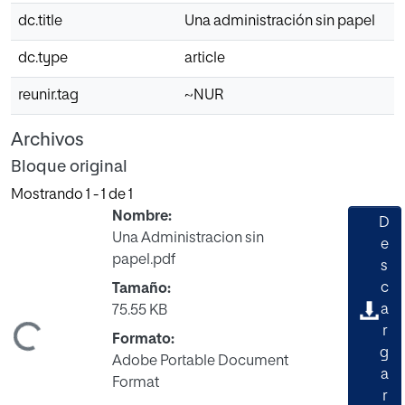
dc.title
Una administración sin papel
dc.type
article
reunir.tag
~NUR
Archivos
Bloque original
Mostrando
1 - 1 de 1
Nombre:
D
Una Administracion sin
e
papel.pdf
s
c
Tamaño:
a
75.55 KB
gando...
r
Formato:
g
Adobe Portable Document
a
Format
r