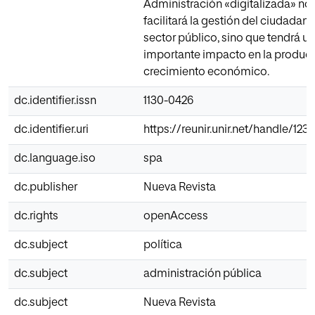
Administración «digitalizada» no
facilitará la gestión del ciudadano
sector público, sino que tendrá un
importante impacto en la producc
crecimiento económico.
dc.identifier.issn
1130-0426
dc.identifier.uri
https://reunir.unir.net/handle/12
dc.language.iso
spa
dc.publisher
Nueva Revista
dc.rights
openAccess
dc.subject
política
dc.subject
administración pública
dc.subject
Nueva Revista