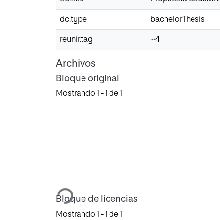
dc.type
bachelorThesis
reunir.tag
~4
Archivos
Bloque original
Mostrando
1 - 1 de 1
Cargando...
Bloque de licencias
Mostrando
1 - 1 de 1