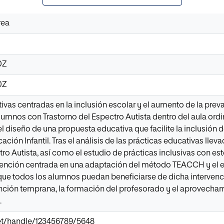
rea
0Z
0Z
tivas centradas en la inclusión escolar y el aumento de la pr
umnos con Trastorno del Espectro Autista dentro del aula ordina
el diseño de una propuesta educativa que facilite la inclusión d
ación Infantil. Tras el análisis de las prácticas educativas ll
tro Autista, así como el estudio de prácticas inclusivas con es
vención centrada en una adaptación del método TEACCH y el e
 que todos los alumnos puedan beneficiarse de dicha intervenc
nción temprana, la formación del profesorado y el aprovecham
.
.net/handle/123456789/5648