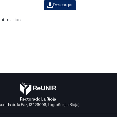
Descargar
 submission
Rectorado La Rioja
venida de la Paz, 137 26006, Logroño (La Rioja)