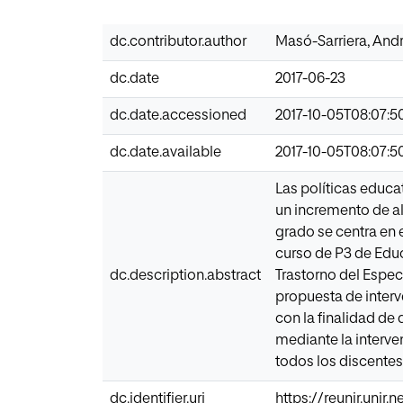
dc.contributor.author
Masó-Sarriera, And
dc.date
2017-06-23
dc.date.accessioned
2017-10-05T08:07:5
dc.date.available
2017-10-05T08:07:5
Las políticas educa
un incremento de al
grado se centra en 
curso de P3 de Educ
dc.description.abstract
Trastorno del Espec
propuesta de inter
con la finalidad de
mediante la interve
todos los discentes
dc.identifier.uri
https://reunir.unir