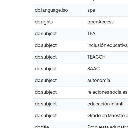
dc.language.iso
spa
dc.rights
openAccess
dc.subject
TEA
dc.subject
inclusión educativa
dc.subject
TEACCH
dc.subject
SAAC
dc.subject
autonomía
dc.subject
relaciones sociales
dc.subject
educación infantil
dc.subject
Grado en Maestro e
dc.title
Propuesta educativa