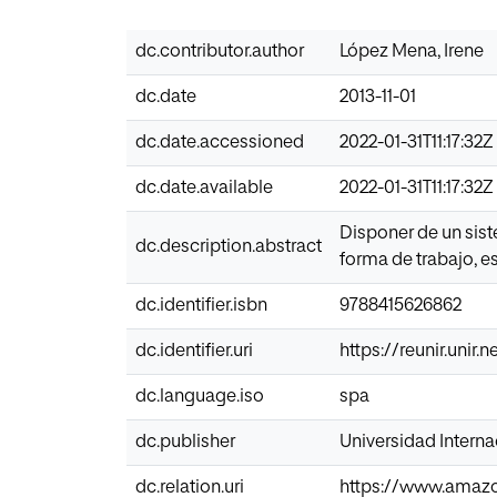
dc.contributor.author
López Mena, Irene
dc.date
2013-11-01
dc.date.accessioned
2022-01-31T11:17:32Z
dc.date.available
2022-01-31T11:17:32Z
Disponer de un sist
dc.description.abstract
forma de trabajo, e
dc.identifier.isbn
9788415626862
dc.identifier.uri
https://reunir.unir
dc.language.iso
spa
dc.publisher
Universidad Interna
dc.relation.uri
https://www.ama