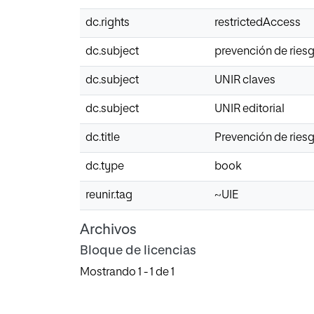
dc.rights
restrictedAccess
dc.subject
prevención de ries
dc.subject
UNIR claves
dc.subject
UNIR editorial
dc.title
Prevención de riesg
dc.type
book
reunir.tag
~UIE
Archivos
Bloque de licencias
Mostrando
1 - 1 de 1