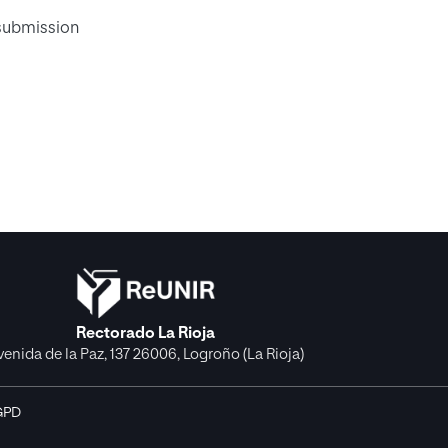
 submission
Rectorado La Rioja
venida de la Paz, 137 26006, Logroño (La Rioja)
GPD