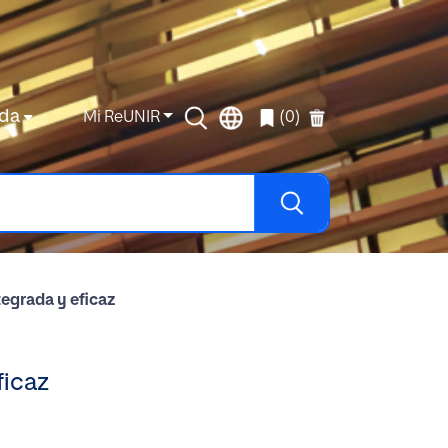
da
Mi ReUNIR
(0)
tegrada y eficaz
ficaz