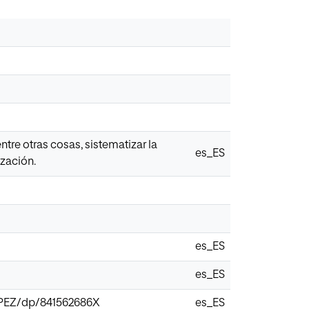
tre otras cosas, sistematizar la
es_ES
ización.
es_ES
es_ES
EZ/dp/841562686X
es_ES