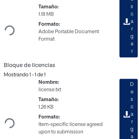
s
Tamaño:
Cargando...
c
1.18 MB
a
Formato:
r
Adobe Portable Document
g
Format
a
r
Bloque de licencias
Mostrando
1 - 1 de 1
Nombre:
D
license.txt
e
s
Tamaño:
Cargando...
c
1.26 KB
a
Formato:
r
Item-specific license agreed
g
upon to submission
a