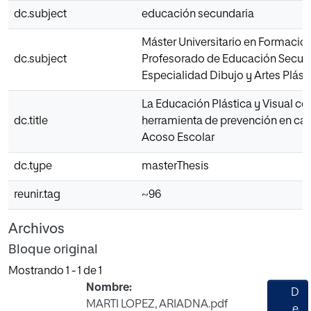
dc.subject
educación secundaria
Máster Universitario en Formació
dc.subject
Profesorado de Educación Secun
Especialidad Dibujo y Artes Plást
La Educación Plástica y Visual c
dc.title
herramienta de prevención en ca
Acoso Escolar
dc.type
masterThesis
reunir.tag
~96
Archivos
Bloque original
Mostrando
1 - 1 de 1
Nombre:
D
MARTI LOPEZ, ARIADNA.pdf
e