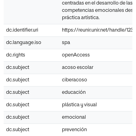
centradas en el desarrollo de las
competencias emocionales desd
práctica artística.
dc.identifier.uri
https://reunir.unir.net/handle/12
dc.language.iso
spa
dc.rights
openAccess
dc.subject
acoso escolar
dc.subject
ciberacoso
dc.subject
educación
dc.subject
plástica y visual
dc.subject
emocional
dc.subject
prevención