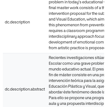
problem in today's educational wo
final master work consists of a th
intervention proposal for the subje
and Visual Education, which aims
dc.description
this phenomenon from prevention.
requires a classroom programmi
interdisciplinary approach focuse
development of emotional comp
from artistic practice is proposed.
Recientes investigaciones sitúan
Escolar como una grave problemá
mundo educativo actual. El prese
fin de máster consiste en una pro
intervención teórica para la asign
Educación Plástica y Visual, que 
dc.description.abstract
abordar éste fenómeno desde la 
Para ello se propone una progra
aula y una propuesta interdiscipli