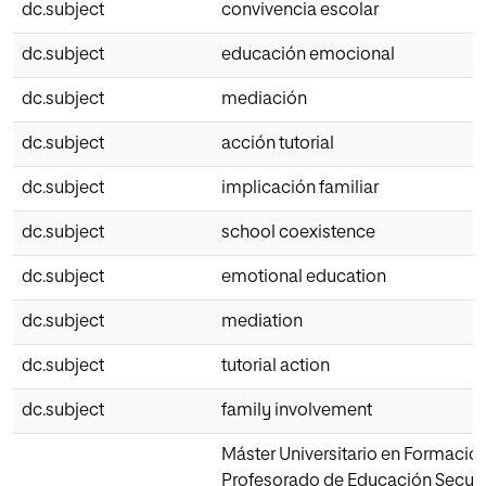
dc.subject
convivencia escolar
dc.subject
educación emocional
dc.subject
mediación
dc.subject
acción tutorial
dc.subject
implicación familiar
dc.subject
school coexistence
dc.subject
emotional education
dc.subject
mediation
dc.subject
tutorial action
dc.subject
family involvement
Máster Universitario en Formación
Profesorado de Educación Secun