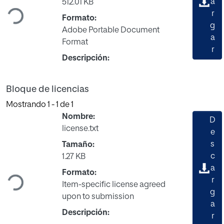
Cargando...
a
512.01 KB
r
Formato:
g
Adobe Portable Document
a
Format
r
Descripción:
Bloque de licencias
Mostrando
1 - 1 de 1
Nombre:
D
license.txt
e
s
Tamaño:
c
1.27 KB
Cargando...
a
Formato:
r
Item-specific license agreed
g
upon to submission
a
Descripción:
r