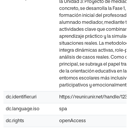
la Unidad 3: Proyecto de mediació
concreto, se desarrolla la Fase 1, 
formación inicial del profesorado
alumnado mediador, mediante tr
actividades clave que combinan la 
aprendizaje práctico y la simulac
situaciones reales. La metodolog
integra dinámicas activas, role-pl
análisis de casos reales. Como c
principal, se subraya el papel tr
de la orientación educativa en la 
entornos escolares más inclusivo
participativos y emocionalmente
dc.identifier.uri
https://reunir.unir.net/handle/12
dc.language.iso
spa
dc.rights
openAccess