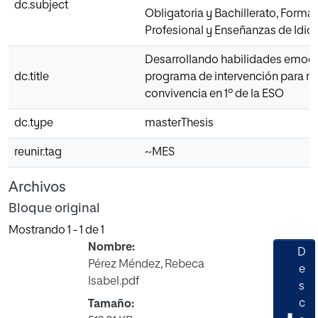
dc.subject
Obligatoria y Bachillerato, Forma
Profesional y Enseñanzas de Idi
Desarrollando habilidades emoci
dc.title
programa de intervención para me
convivencia en 1º de la ESO
dc.type
masterThesis
reunir.tag
~MES
Archivos
Bloque original
Mostrando
1 - 1 de 1
Nombre:
D
Pérez Méndez, Rebeca
e
Isabel.pdf
s
c
Tamaño: