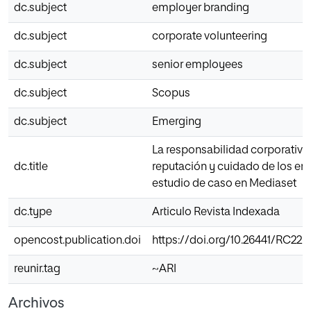
dc.subject
employer branding
dc.subject
corporate volunteering
dc.subject
senior employees
dc.subject
Scopus
dc.subject
Emerging
La responsabilidad corporativa i
dc.title
reputación y cuidado de los em
estudio de caso en Mediaset
dc.type
Articulo Revista Indexada
opencost.publication.doi
https://doi.org/10.26441/RC22.
reunir.tag
~ARI
Archivos