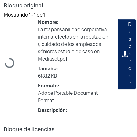
Bloque original
Mostrando
1 - 1 de 1
Nombre:
D
La responsabilidad corporativa
e
interna, efectos en la reputación
s
y cuidado de los empleados
c
séniores estudio de caso en
a
Mediaset.pdf
Cargando...
r
g
Tamaño:
a
613.12 KB
r
Formato:
Adobe Portable Document
Format
Descripción:
Bloque de licencias