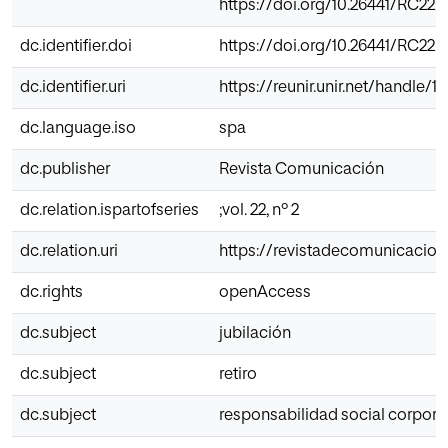
https://doi.org/10.26441/RC22.
dc.identifier.doi
https://doi.org/10.26441/RC22.
dc.identifier.uri
https://reunir.unir.net/handle/
dc.language.iso
spa
dc.publisher
Revista Comunicación
dc.relation.ispartofseries
;vol. 22, nº 2
dc.relation.uri
https://revistadecomunicacion
dc.rights
openAccess
dc.subject
jubilación
dc.subject
retiro
dc.subject
responsabilidad social corpora