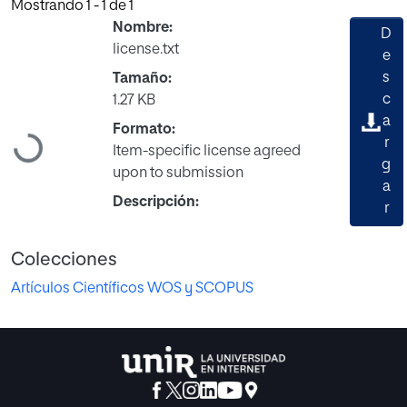
Mostrando
1 - 1 de 1
Nombre:
D
license.txt
e
s
Tamaño:
c
1.27 KB
a
Formato:
Cargando...
r
Item-specific license agreed
g
upon to submission
a
Descripción:
r
Colecciones
Artículos Científicos WOS y SCOPUS