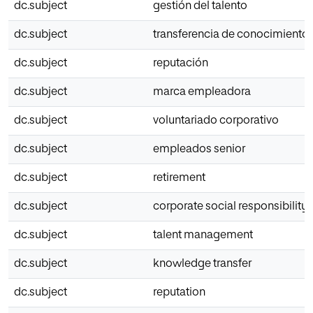
dc.subject
gestión del talento
dc.subject
transferencia de conocimiento
dc.subject
reputación
dc.subject
marca empleadora
dc.subject
voluntariado corporativo
dc.subject
empleados senior
dc.subject
retirement
dc.subject
corporate social responsibility
dc.subject
talent management
dc.subject
knowledge transfer
dc.subject
reputation