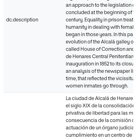
an approach to the legislation o
concluded at the beginning of t
dc.description
century. Equality in prison trea
humanity in dealing with female
began in those years. In this pape
evolution of the Alcalá galley or o
called House of Correction and, l
de Henares Central Penitentiary, 
inauguration in 1852 to its closur
an analysis of the newspaper libr
time, that reflected the vicissitu
women inmates go through.
La ciudad de Alcalá de Henares 
el siglo XIX de la consolidación
privativa de libertad para las m
consecuencia de la comisión de u
actuación de un órgano judicial 
cumplimiento en un centro de re