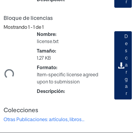
Descripción:
r
Bloque de licencias
Mostrando
1 - 1 de 1
Nombre:
D
license.txt
e
s
Tamaño:
c
1.27 KB
gando...
a
Formato:
r
Item-specific license agreed
g
upon to submission
a
Descripción:
r
Colecciones
Otras Publicaciones: artículos, libros...