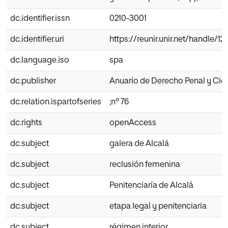
dc.identifier.issn
0210-3001
dc.identifier.uri
https://reunir.unir.net/handle/
dc.language.iso
spa
dc.publisher
Anuario de Derecho Penal y Cie
dc.relation.ispartofseries
;nº 76
dc.rights
openAccess
dc.subject
galera de Alcalá
dc.subject
reclusión femenina
dc.subject
Penitenciaría de Alcalá
dc.subject
etapa legal y penitenciaria
dc.subject
régimen interior