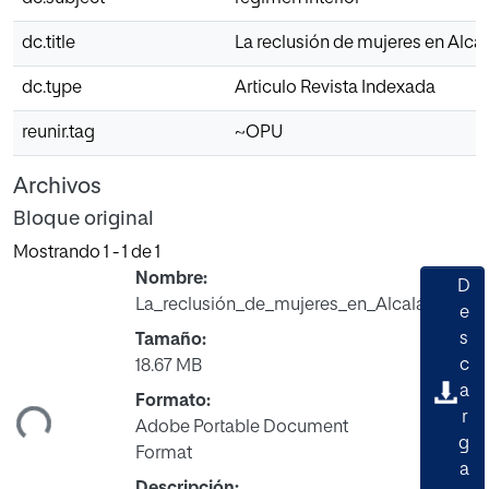
dc.title
La reclusión de mujeres en Alcal
dc.type
Articulo Revista Indexada
reunir.tag
~OPU
Archivos
Bloque original
Mostrando
1 - 1 de 1
Nombre:
D
La_reclusión_de_mujeres_en_Alcalá.pdf
e
s
Tamaño:
c
18.67 MB
gando...
a
Formato:
r
Adobe Portable Document
g
Format
a